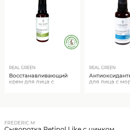
REAL GREEN
REAL GREEN
Восстанавливающий
Антиоксидант
крем для лица с
для лица с мо
амурским бархатом
водорослями
FREDERIC M
Сыворотка Retinol Like с цинком