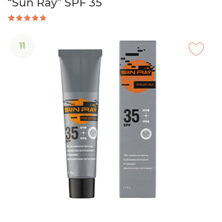
“Sun Ray” SPF 35
11