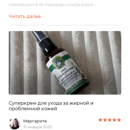
применяю в те периоды когда кожа
проблемна, есть прыщички, покраснения. Он
Читать далее
хорошо снимает за ночь воспаления на коже,
питает, освежает ее, не забивает поры, не
жирнит, не создает пленки жирной или липкой
на поверхности кожи. Очень экономичный,
нужна капелька крема всего чтобы хватило на
все лицо.
Суперкрем для ухода за жирной и
проблемной кожей
Маргарита
31 января 2025