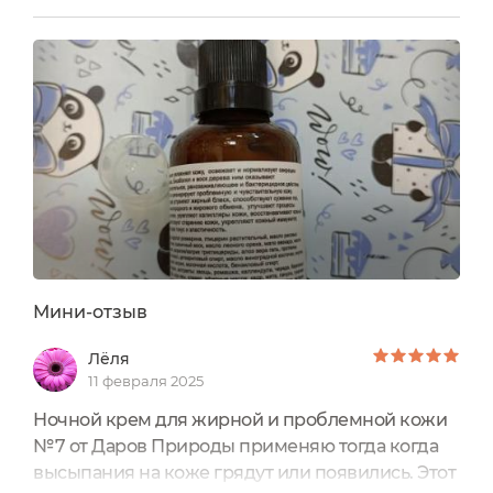
натуральным составом и несомненным
фаворитом для меня, вот уже несколько лет,
является косметика российского бренда "Дары
природы". В основе средств от бренда "Дары
природы" исключительно натуральные
компоненты,...
Мини-отзыв
Лёля
11 февраля 2025
Ночной крем для жирной и проблемной кожи
№7 от Даров Природы применяю тогда когда
высыпания на коже грядут или появились. Этот