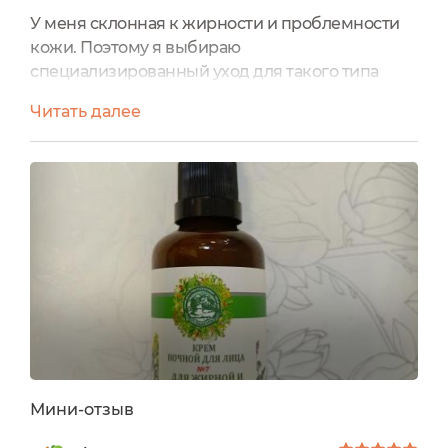
У меня склонная к жирности и проблемности
кожи. Поэтому я выбираю
специализированный уход для такого типа
кожи с ее особенностями. Конечно,
Читать далее
предпочитаю ухаживать при помощи
натуральных средств. Сейчас у меня в ходу
гидролаты для проблемной кожи (полынь,
мята, крапива, можжевельник) Дары
Кавказской природы и ночной крем для лица
№ 7 этого же бренда. Крем как раз и
предназначен для ухода за проблемной...
Мини-отзыв