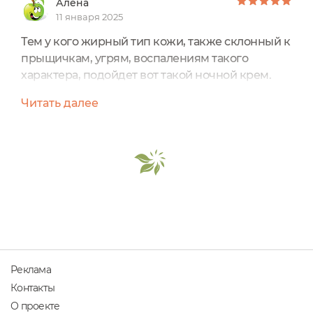
Алена
11 января 2025
Тем у кого жирный тип кожи, также склонный к
прыщичкам, угрям, воспалениям такого
характера, подойдет вот такой ночной крем.
Наносить его нужно за час, два до отхода ко сну.
Читать далее
Крем за это время впитается в кожу, начнет
действовать, утром не будет отеков от него, и
кожа будет увлажнена, напитана, но при этом
обезаражена, так как он содержит
антисептические для такой кожи травки и
вещества – все натур...
Реклама
Контакты
О проекте