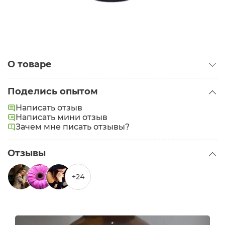
О товаре
Категория:
Кремы для лица
Поделись опытом
Тип кожи:
Жирная
,
Проблемная
Написать отзыв
Написать мини отзыв
Зачем мне писать отзывы?
Отзывы
+24