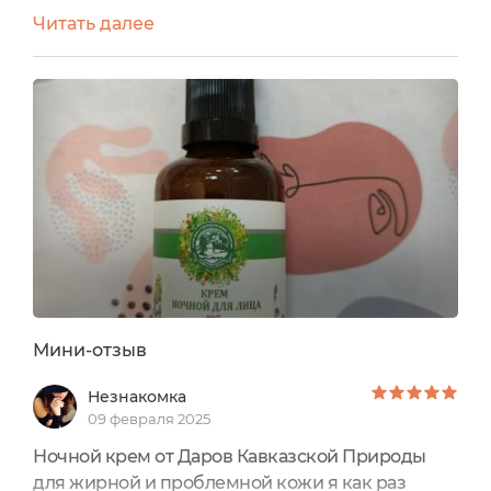
крем, а также дневной для жирной кожи лица и
Читать далее
проблемной №8 от Даров Природы прекрасно
сочетаются друг с другом в течение дня и
помогают коже противостоять прыщам, угрям,
последствия после них выравнивают. Ночной
приятен тем, что не жирный, поры дышат,
утром кожа в прекрасном...
Мини-отзыв
Незнакомка
09 февраля 2025
Ночной крем от Даров Кавказской Природы
для жирной и проблемной кожи я как раз