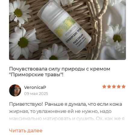
Почувствовала силу природы с кремом
"Приморские травы"!
VeronicaP
09 мая 2025
Приветствую! Раньше я думала, что если кожа
жирная, то увлажнение ей не нужно, надо
максимально матировать и сушить. Ох, как же я
ошибалась! Жирная кожа очень нуждается в
Читать далее
качественном увлажнении. И вот на