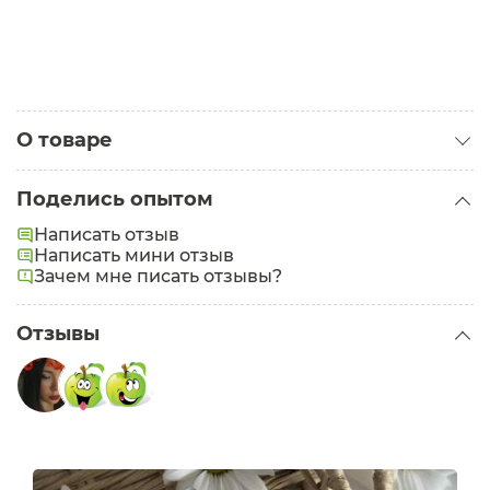
О товаре
Категория:
Кремы для лица
Поделись опытом
Тип кожи:
Нормальная
,
Комбинированная
,
Сухая
,
Жирная
,
Написать отзыв
Чувствительная
,
Проблемная
,
Зрелая
,
Написать мини отзыв
Обезвоженная
Зачем мне писать отзывы?
Задачи:
Регенерация
Отзывы