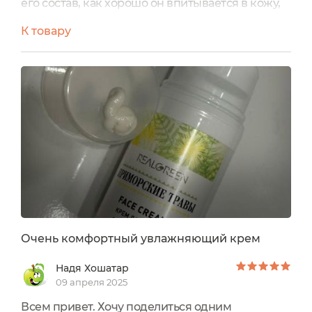
его состав, как хорошо он впитывается в кожу,
как пахнет. Наношу его на лицо и шею обычно
К товару
по вечерам после умывания. Он конечно, хоть
для дня, хоть как ночной, но так как довольно
питательный, то наношу обычно вечером. По
утрам какой-нибудь с солнечной защитой.
Покупала крем на плейсе, пришел в отличной
упаковке. Немного долго шел, но стоило
потерпеть. Очень подошел.
Очень комфортный увлажняющий крем
Надя Хошатар
09 апреля 2025
Всем привет. Хочу поделиться одним