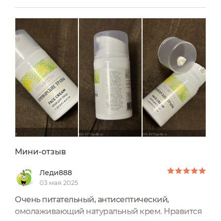
протяжении долгого времени я нахожусь в
поиске того самого классного увлажняющего
крема!И в этом отзыве хочу рассказать об
одном креме, которым я пользуюсь последний
месяц, и если честно, то уже...
Мини-отзыв
Леди888
03 мая 2025
Очень питательный, антисептический,
омолаживающий натуральный крем. Нравится