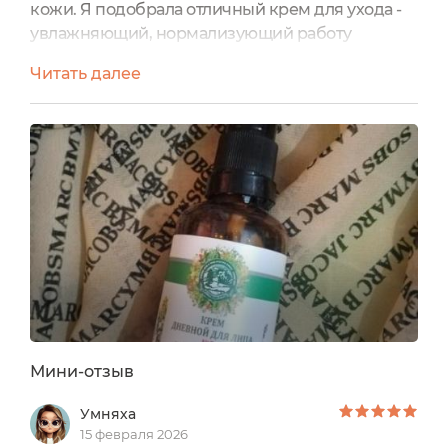
кожи. Я подобрала отличный крем для ухода -
увлажняющий, нормализующий работу
сальных желез крем для лица № 8 Дары
Читать далее
Кавказской природы. Объем 50 мл.
Стеклянный флакон с экономично
дозирующим дозатором. У крема питательная,
но при этом легкая текстура, несколько видов
гиалуроновой кислоты в составе разной
молекулярной массы. Крем легко впитывается,
надолго увл...
Мини-отзыв
Умняха
15 февраля 2026