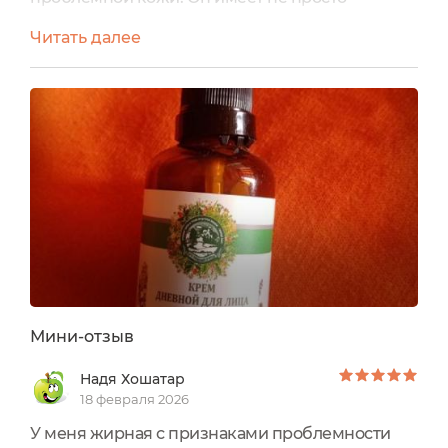
натуральный состав, а состав,
Читать далее
предназначенный для уход за проблемной
кожей. Поэтому не только прекрасно
увлажняет и питает, но также успокаивает кожу,
способствует устранению прыщиков. У крема
удобный дозатор, прекрасный богатый аромат,
отличная впитываемость. Он реально
ухаживает за кожей как дост...
Мини-отзыв
Надя Хошатар
18 февраля 2026
У меня жирная с признаками проблемности