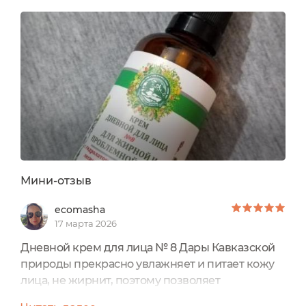
развиваться, гасит очаги проблемности, не дает
порам забиваться. Имеет прекрасный травяной
аромат, приятную легкую консистенцию,
удобнейший дозатор. Отличный крем на любое
время год...
Мини-отзыв
ecomasha
17 марта 2026
Дневной крем для лица № 8 Дары Кавказской
природы прекрасно увлажняет и питает кожу
лица, не жирнит, поэтому позволяет
использовать его под макияж. Благодаря