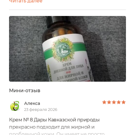
Читать далее
успокаивающему и очищающему составу крем
устраняет прыщики, другие несовершенства,
не дает им приживаться на лице. Этот крем
просто находка для своевременного решения
проблем такого типа кожи, против забивания
пор. Прекрасный аромат, отлично...
Мини-отзыв
Алекса
23 февраля 2026
Крем № 8 Дары Кавказской природы
прекрасно подходит для жирной и
проблемной кожи. Он имеет не просто