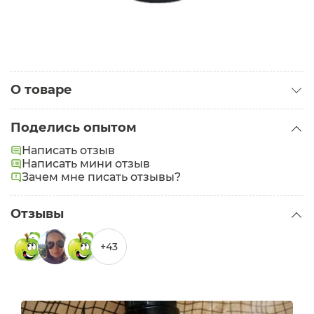
О товаре
Категория:
Кремы для лица
Поделись опытом
Тип кожи:
Жирная
,
Проблемная
Написать отзыв
Написать мини отзыв
Зачем мне писать отзывы?
Отзывы
+43