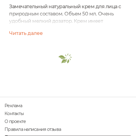
Замечательный натуральный крем для лица с
природным составом. Объем 50 мл. Очень
удобный мелкий дозатор. Крем имеет
травяной аромат, очень приятный. У него
Читать далее
достаточно питательная текстура, но
впитывается он превосходно. Крем не только
увлажняет и питает кожу, но также прекрасно
работает против прыщиков, успокаивает
раздраженную кожу. Замечательный крем для
жирной кожи с выраженными увлажняющими
и...
Реклама
Контакты
О проекте
Правила написания отзыва