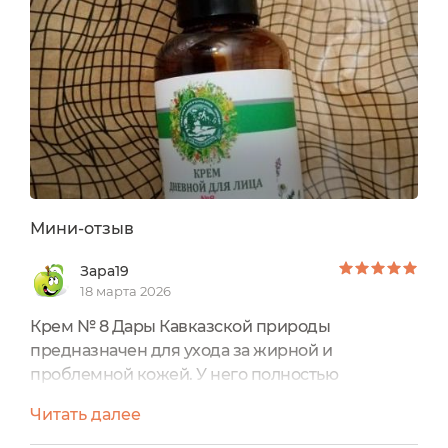
Мини-отзыв
Зара19
18 марта 2026
Крем № 8 Дары Кавказской природы
предназначен для ухода за жирной и
проблемной кожей. У него полностью
натуральный состав, который решает
Читать далее
проблемы, возникающие с жирной кожей –
успокаивает и стирает прыщики, не дает им