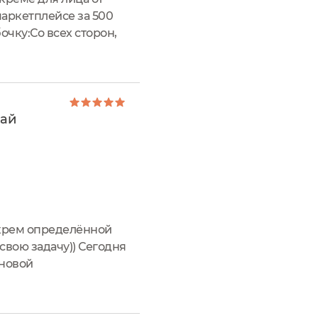
аркетплейсе за 500
чку:Со всех сторон,
став прописан только
рай
 крем определённой
свою задачу)) Сегодня
оновой
 для лица от бренда