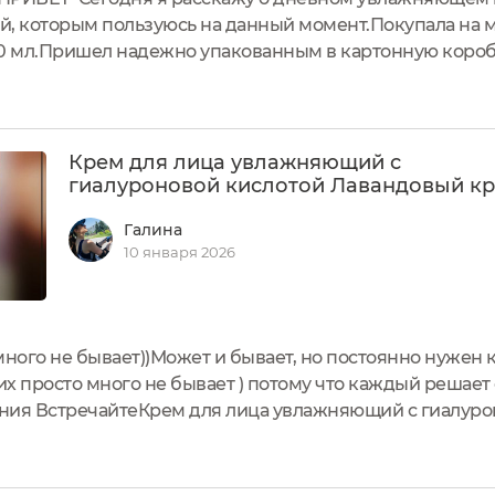
, которым пользуюсь на данный момент.Покупала на м
0 мл.Пришел надежно упакованным в картонную коробо
аемо расположилась информация для пользователей:Со
ом тюбике нет. Достаточно...
Крем для лица увлажняющий с
гиалуроновой кислотой Лавандовый к
Галина
10 января 2026
много не бывает))Может и бывает, но постоянно нужен
их просто много не бывает ) потому что каждый решает 
ния ВстречайтеКрем для лица увлажняющий с гиалур
йПодарите своей коже заботу и увлажнение с кремом
енский уходовый...