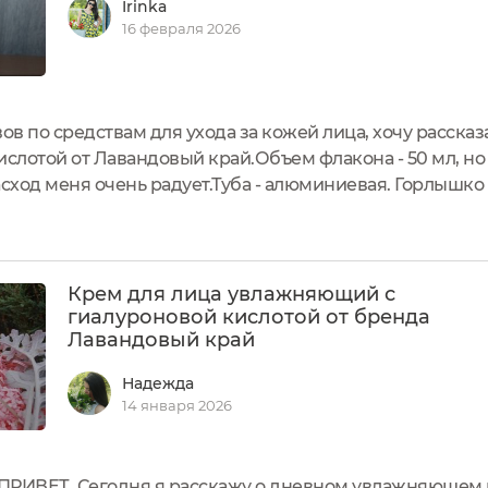
Irinka
16 февраля 2026
в по средствам для ухода за кожей лица, хочу расск
ислотой от Лавандовый край.Объем флакона - 50 мл, но
сход меня очень радует.Туба - алюминиевая. Горлышко 
л помещен в картонную коробку с дизайном, аналогич
лоская, то для нарушения...
Крем для лица увлажняющий с
гиалуроновой кислотой от бренда
Лавандовый край
Надежда
14 января 2026
РИВЕТ Сегодня я расскажу о дневном увлажняющем к