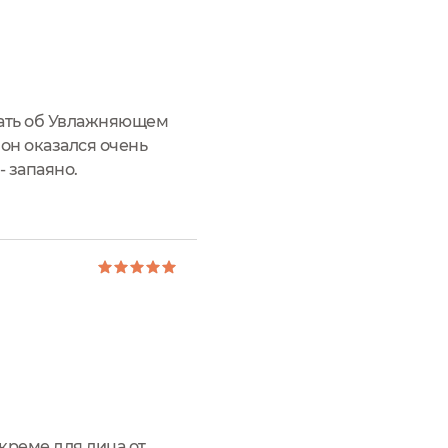
азать об Увлажняющем
 он оказался очень
- запаяно.
ным как у
реме для лица от