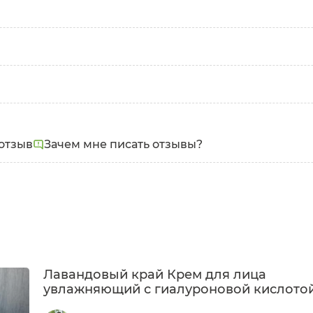
Проблемы:
Задачи:
Морщины
Увлажне
Lavandula Angustifolia Flower Distillate Water (Гидро
отзыв
Зачем мне писать отзывы?
аобаба), Melia Azadirachta Seed Oil (Масло ним), Limn
Oil (Масло рисовых отрубей), Coco-Caprylate/Caprate (Ко
etearyl Alcohol (Цетеариловый глюкозид и цетеариловы
, Lecithin (Лецитин соевый), Alpha-Lipoic Acid (Альф
ра гель), Pantothenic Acid (Провитамин B5), Trehalose 
ctate, Arginine, Aspartic Acid, PCA, Glycine, Alanine, Se
ne) (НУФ-Натуральный увлажняющий фактор), Gluconolac
Extract (Экстракт ромашки), Rosmarinus Officinalis (Ros
т ванили), Benzyl Alcohol (Бензиловый спирт), Ethylhex
sential Oil (Эфирное масло лаванды), Cananga Odorata E
Лавандовый край Крем для лица
ая), Tocopherol (mixed), Beta-Sitosterol, Squalene (Ан
увлажняющий с гиалуроновой кислото
тирол, сквален), D-Limonene (Д-лимонен).