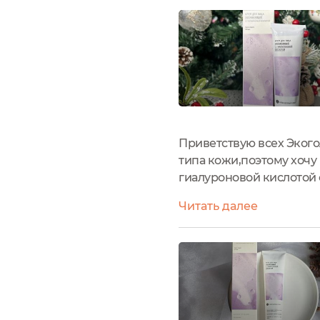
Приветствую всех Экого
типа кожи,поэтому хоч
гиалуроновой кисл
состав,который прошёл 
Читать далее
Flower Distillate...