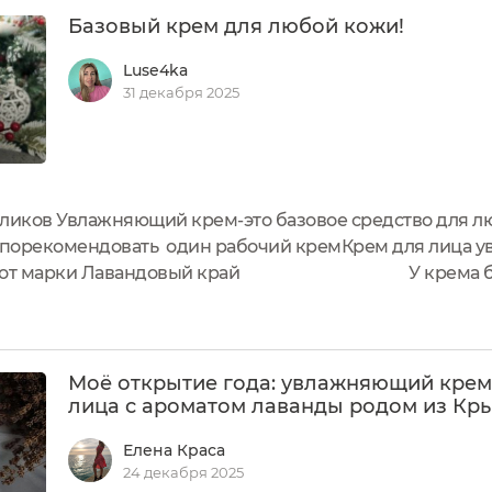
Базовый крем для любой кожи!
Luse4ka
31 декабря 2025
ликов Увлажняющий крем-это базовое средство для лю
у порекомендовать один рабочий кремКрем для лица 
отой от марки Лавандовый край У крема бол
с лёгкостью проверку Кроликом-ЭкоголикомАqua, Lavan
Моё открытие года: увлажняющий крем
лица с ароматом лаванды родом из Кр
Елена Краса
24 декабря 2025