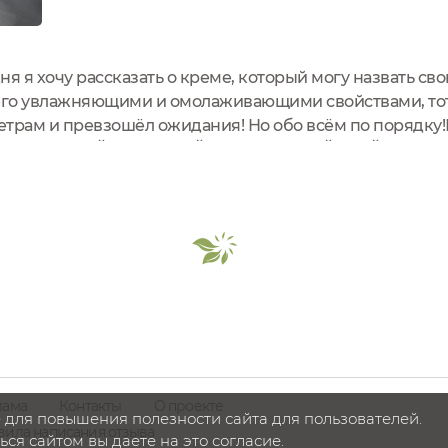
я я хочу рассказать о креме, который могу назвать св
 его увлажняющими и омолаживающими свойствами, тот
етрам и превзошёл ожидания! Но обо всём по порядк
РОНОВОЙ КИСЛОТОЙ ЛАВАНДОВЫЙ КРАЙОбъём: 50 м
4 месяцаПосле вскрытия упаковки:...
лама
Контакты
О проекте
 для повышения полезности сайта для пользователей.
вила написания отзыва
ся сайтом вы даете на это согласие.