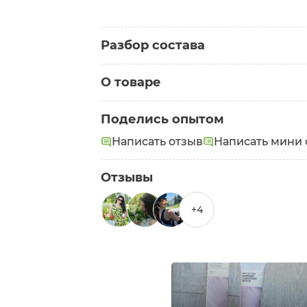
Разбор состава
О товаре
Категория:
Кремы для лица
Поделись опытом
Состав:
Аqua (Вода подготовленная), 
Написать отзыв
Написать мини 
Adansonia Digitata Seed Oil (Масло б
лугового), Oryza Sativa (Rice) Germ 
(Глицерин), Cetearyl Glucoside & C
Отзывы
соль пирролидонкарбоновой кислоты)
Barbadensis (Aloe Vera) Gel (Алоэ ве
+4
(Гиалуроновая кислота), NMF (Sodium La
Isoleucine, Histidine, Phenylalani
Anthemis Nobilis (Chamomile) Flower 
розмарина), Vanilla Extract (Экстрак
Lavandula Angustifolia (Lavender) Es
иланга), Lactic Acid (Кислота молочн
токоферолов, витамин Е, бета-ситос