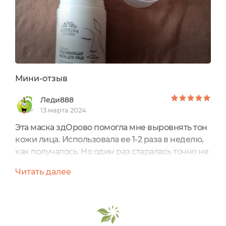
Мини-отзыв
Леди888
13 марта 2024
Эта маска здОрово помогла мне выровнять тон
кожи лица. Использовала ее 1-2 раза в неделю,
как получалось. Но один раз старалась точно не
забывать. Применяла так. Очищала лицо, затем
Читать далее
тонизировала тоником или гидролатом. Затем
смазывала тонким слоем маску на кожу. Она
пахнет приятно, растительно, эфирными
маслами, освежает кожу. Распределяется
хорошо, много не тратится. Цвет вот такой