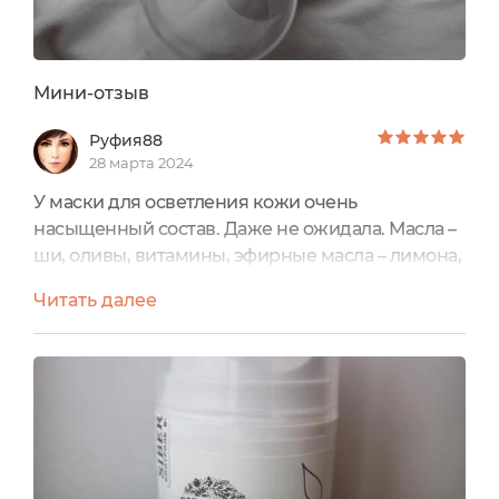
Мини-отзыв
Руфия88
28 марта 2024
У маски для осветления кожи очень
насыщенный состав. Даже не ожидала. Масла –
ши, оливы, витамины, эфирные масла – лимона,
апельсина, экстракты растений (корня
Читать далее
астрагала перепончатого, корня
макроцефалии, корня володушки
серповидной). Я про такие растения даже не
слышала. Все они обладают осветляющими
кожу свойствами, регенерирующими, а значит
еще и омолаживающими. Маску наношу на 10
или чуть больше...