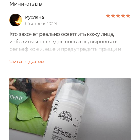
масло апельсина), Xanthan gum (ксантановая
Мини-отзыв
камедь), Ethylhexylglycerin (этилгексилглицерин),
Dehydroacetic acid (дегидроуксусная кислота).
Руслана
05 апреля 2024
Кто захочет реально осветлить кожу лица,
избавиться от следов постакне, выровнять
рельеф кожи, еще и предупредить прыщи и
угри? Обязательно всем-всем следует обратить
Читать далее
внимание на эту маску. В этой серии есть еще и
крем. Очень эффективный, проверяла на себе.
Потому решила, раз крем такой эффективный,
взять и другие средства серии. Маска реально
крутая. Состав- огонь! Она не может не
сдвинуть с опре...