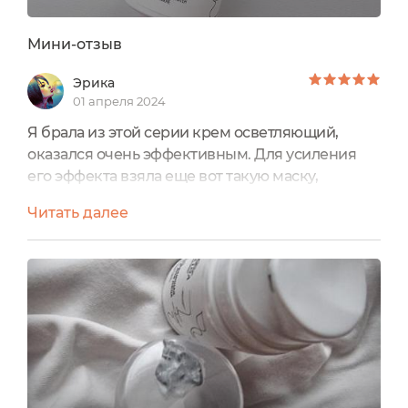
Мини-отзыв
Эрика
01 апреля 2024
Я брала из этой серии крем осветляющий,
оказался очень эффективным. Для усиления
его эффекта взяла еще вот такую маску,
которую нужно наносить на лицо или на
Читать далее
определенные зоны на нем минут на 10, затем
смывать как обычно. В места пигментных
пятен, остатков от бывших угрей и прыщей я
наношу точечно ее, погуще. А так даже если
наносить на все лицо, это не повредит. На
область глаз и губ не наносится...