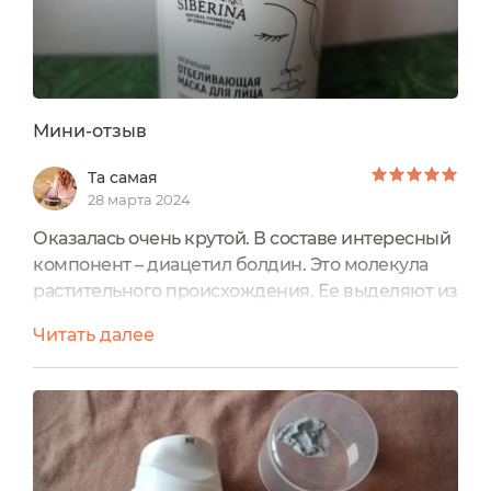
Мини-отзыв
Та самая
28 марта 2024
Оказалась очень крутой. В составе интересный
компонент – диацетил болдин. Это молекула
растительного происхождения. Ее выделяют из
коры чилийского дерева больдо. Она
Читать далее
безопасно и бережно отбеливает кожу,
препятствует выработке меланина,
выравнивает тон кожи. И потому пигментации
возникает меньше. Еще в составе известные
нам осветляющие кожу вещества – масла
лимона, апельсина, также комплекс осветля...