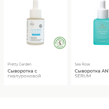
Pretty Garden
Sea Rose
Сыворотка с
Сыворотка AN
гиалуроновой
SERUM
кислотой
себорегулиру
увлажняющая
противовоспа