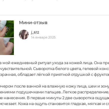
екаюсь, только самое необходимое, и сыворотка легко 
з коллагена и эластина, придает упругость, увлажняе
ца. Зацикливаться...
Мини-отзыв
j_612
14 января 2025
в мой ежедневный ритуал ухода за кожей лица. Она пр
 чувствительной. Сыворотка белого цвета, гелевой кон
рачная, обладает лёгкой приятной отдушкой с фрукто
чером после ванной на влажную кожу лица, шеи и зону
ниями подушечками пальцев. Легкое распределение
е нанесения. В первые минуты 2 две сыворотка ощущае
исчезает. Кожа на ощупь становится гладкая, мягкая и с