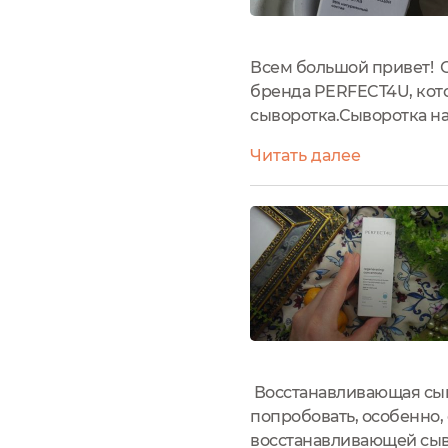
применении. Полностью исключает 
стабильность и безопасность форм
Активные компоненты:
-Экстракт критмума морского — о
Всем большой привет! С
выработку особых липидов, уплотн
бренда PERFECT4U, кот
минералами, увлажняет и препятств
влияния УФ-излучения. Матирует ко
сыворотка.Сыворотка на
отечность.
информация от производ
-Натуральный увлажняющий фактор
Читать далее
состав, срок годности. Со
и защищает кожу от потери влаги 
-Церамиды* — сложные липиды, из к
препятствуют потере влаги.
-Ниацинамид (витамин В3) — устран
эластина и церамидов, замедляет п
стенки сосудов.
-Экстракт цветов дамасской розы 
восстановление. Оказывает активн
разглаживает морщины, укрепляет 
негативным факторам окружающей 
-Сквалан** — близок по составу к 
поверхности невесомую защитную 
Восстанавливающая сыв
-Бетаин — эффективно увлажняет и 
попробовать, особенно,
-Гидролизованные коллаген и эласт
-Гиалуроновая и полиглутаминовая
восстанавливающей сыво