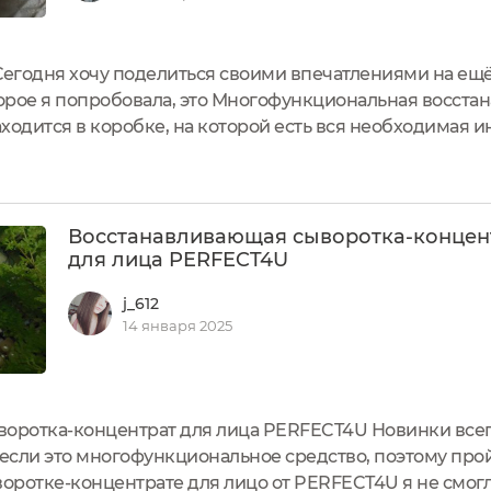
контакт продукта с кислородом и различными микро
улы.
казывает мощное омолаживающее и восстанавливающе
егодня хочу поделиться своими впечатлениями на ещё
яющих структуру кожи, а также коллагена и эластин
орое я попробовала, это Многофункциональная восст
ует потере влаги. Является активным антиоксиданто
жу и сужает поры, уменьшает пигментацию и выравни
ходится в коробке, на которой есть вся необходимая 
ителя, перечислены активные компоненты и их действ
 (NMF) — восстанавливает гидролипидный барьер, о
став:Вода, экстракт...
и обезвоживания. Повышает эластичность, способств
оторых на 50% состоит защитный слой кожи. Восстан
Восстанавливающая сыворотка-концен
яет сухость и повышенную чувствительность кожи. С
для лица PERFECT4U
роцессы фото- и биостарения, борется с пигментаци
j_612
— насыщает кожу влагой, витаминами и полезными ми
14 января 2025
ое омолаживающее действие, стимулирует выработку 
овал лица. Делает кожу шелковистой и нежной, помо
среды.
составляющим липидо-эпидермального барьера, смягч
пленку, повышая барьерную функцию.
оротка-концентрат для лица PERFECT4U Новинки всег
смягчает кожу.
 если это многофункциональное средство, поэтому пр
ин — повышают упругость и эластичность, глубоко у
 кислоты — мощный увлажняющий комплекс, закрепля
ротке-концентрате для лицо от PERFECT4U я не смогл