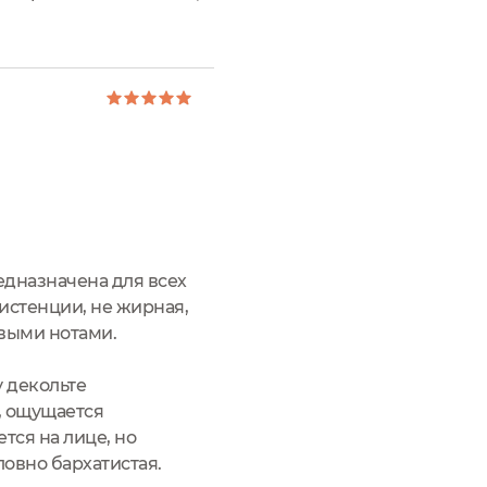
вошла в мой ежедневный
т и омолаживает, смягчает и
едназначена для всех
систенции, не жирная,
выми нотами.
 декольте
, ощущается
тся на лице, но
ловно бархатистая.