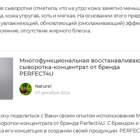
 сыворотки отметила, что на утро кожа заметно меньше
, кожа упругая, хоть и мягкая. На основании этого пре
 увлажняющий, обновляющий (омолаживающий) эффект
, сияние, отсутствие жирного блеска.
Многофункциональная восстанавлива
сыворотка-концентрат от бренда
PERFECT4U
Naturel
07 декабря 2024
 хочу поделиться с Вами своим опытом использования
ротки-концентрата от бренда Perfect4U. С брендом я
ка его концепция в создании своей продукции. PERFEC
метика для всей семьи.В основе продуктов лежат при