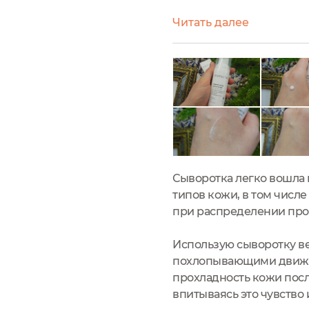
морщины.
я сейчас не сильно увл
-Сок алоэ вера — стимулирует синте
Читать далее
ритуал ухода за кожей ли
успокаивает.
Сыворотка легко вошла 
типов кожи, в том числе
при распределении проз
Использую сыворотку ве
похлопывающими движе
прохладность кожи посл
впитываясь это чувство 