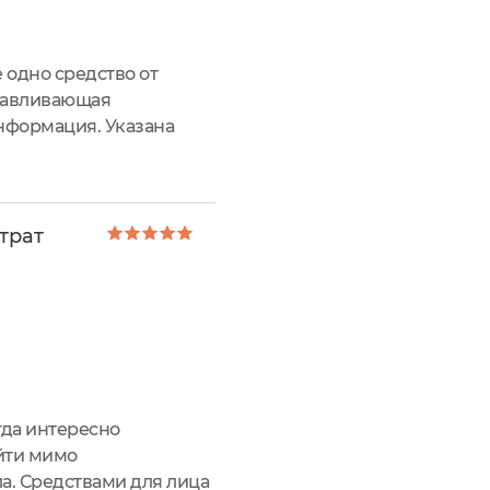
организмами, что гарантирует
е действие. Стимулирует
 одно средство от
а. Насыщает кожу необходимыми
анавливающая
м и защищает от негативного
вает тон. А также устраняет
информация. Указана
ие. Так же указан
беспечивает глубокое увлажнение
ует заполнению морщин.
авливают его целостность,
трат
тимулирует синтез коллагена,
ей. Придает коже сияние. Укрепляет
кроэлементами. Ускоряет
коллагена. Придает упругость,
гает ей лучше противостоять
ает кожу, формирует на ее
да интересно
ойти мимо
влажняют, омолаживают.
ет в коже влагу, разглаживает
а. Средствами для лица