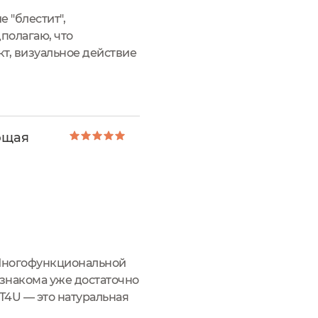
 "блестит",
дполагаю, что
, визуальное действие
ющая
 Многофункциональной
 знакома уже достаточно
T4U — это натуральная
нципы корнеотерапии -