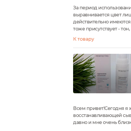
За период использования
выравнивается цвет лица
действительно имеются
тоже присутствует - тон
К товару
Всем привет!Сегодня я
восстанавливающей сыво
давно и мне очень близ
восстанавливающая кос