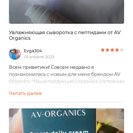
Увлажняющая сыворотка с пептидами от AV
Organics
Evga304
05 апреля 2023
Всем приветики! Совсем недавно я
познакомилась с новым для меня брендом AV
Organics. "Наша продукция создана в состоянии
любви к себе: она буквально наполнена ей,
Читать далее
транслируя это через каждое своё уходовое
средство, и подходит для женщин всех
возрастов". Позицией AV ORGANICS является
концепция less is more, то есть минимум
баночек - максимум результата и пользы.
Каждое средство мультифункционально...