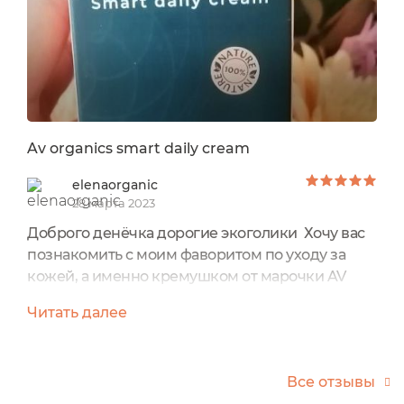
Av organics smart daily cream
elenaorganic
28 марта 2023
Доброго денёчка дорогие экоголики Хочу вас
познакомить с моим фаворитом по уходу за
кожей, а именно кремушком от марочки AV
ORGANICS 😉👍Это антивозрастной
Читать далее
питательный кремушек теперь присутствует в
поыседневном моем уходе за кожей😏Состав
Разберёмся в нашем составе🤔Ой как много
Все отзывы
всего🙄Перед применением всегда тестируем