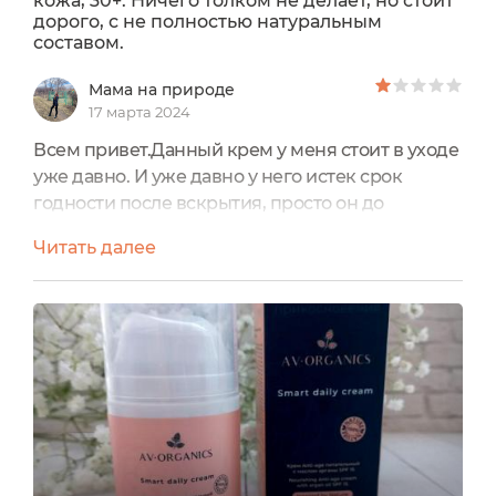
кожа, 30+. Ничего толком не делает, но стоит
дорого, с не полностью натуральным
составом.
Мама на природе
17 марта 2024
Всем привет.Данный крем у меня стоит в уходе
уже давно. И уже давно у него истек срок
годности после вскрытия, просто он до
безобразия короткий. И долго я не могла
Читать далее
понять, как я к нему вообще отношусь. Но в
итоге, в марте я все же определилась с
отношением к этому крему и поняла, что пора
поставить точку в его месте в своем уходе за
лицом.Моя кожа жирная по типу. Летом очень
жирная, зимой и в период...