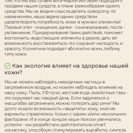
том, что мы выступаем анти-маркетинговым подходом к
продаже наших средств, в плане разнообразия одного
средства. Мы не видим смысла делить сыворотку по
назначениям, наша задача одним средством
удовлетворить потребность кожи в нужных элементах!
Первый этап - очищение, далее - тонизирование, после -
увлажнение. Придерживания таких действий, поможет
восполнить недостающие элементы в дерме, дать ей
возможность восстановиться, что сохранит молодость и
красоту. Косметика подойдет абсолютно всем, любому
типу кожи.
Как экология влияет на здоровье нашей
кожи?
Мы не можем наблюдать невидимые частицы в
загрязнённом воздухе, но можем наблюдать влияние на
нашу кожу. Пыль, УФ-лучи, жёсткая вода, выхлопные газы -
это окружает нас каждый день. Если задуматься о
масштабах загрязнения, можно потерять дар речи! Мы
долго искали возможность «защитить» кожу, многие
варианты справлялись только с одним и/или нескольким
факторами. И в конце концов наши поиски увенчались
успехом - мы разработали действительно smart
косметику, способную стимулировать выработку синтеза