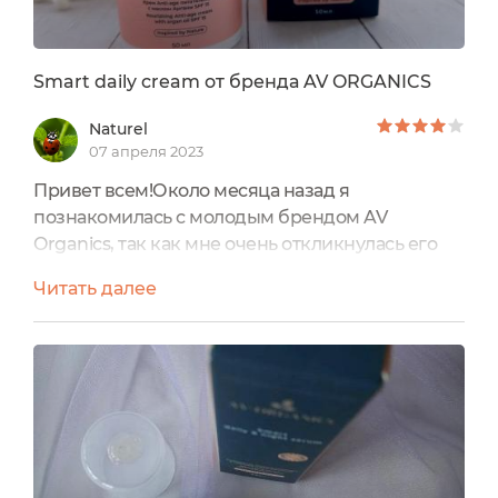
Smart daily cream от бренда AV ORGANICS
Naturel
07 апреля 2023
Привет всем!Около месяца назад я
познакомилась с молодым брендом AV
Organics, так как мне очень откликнулась его
философия.Формула каждого продукта
Читать далее
направлена на поддержание естественной
красоты именно за счет терапевтического
ухода.Нам важно, чтобы наша продукция не
только помогала Вам в уходе за собой, но и не
наносила вреда окружающей среде! Откройте
для себя сбалансированный мир красоты и
здоровья...