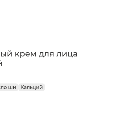
ый крем для лица
й
сло ши
Кальций