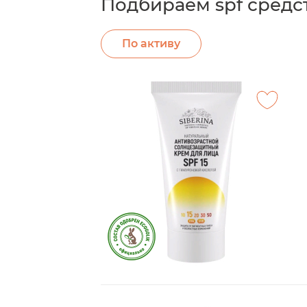
Подбираем spf средс
По активу