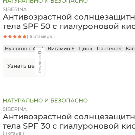
НАТУРАЛЬНО И БЕЗОПАСНО
SIBERINA
Антивозрастной солнцезащитн
тела SPF 50 с гиалуроновой ки
( 6 отзывов )
Hyaluronic Acid
Витамин Е
Цинк
Пантенол
Кал
Реклама
Узнать цену
НАТУРАЛЬНО И БЕЗОПАСНО
SIBERINA
Антивозрастной солнцезащитн
тела SPF 30 с гиалуроновой ки
( 1 отзыв )