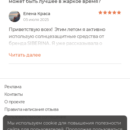
может быть лучшее в жаркое время?
Елена Краса
05 июля 2025
Приветствую всех! Этим летом я активно
использую солнцезащитные средства от
бренда SIBERINA. Я уже рассказывала о
детском креме с защитой SPF 50, а сегодня
Читать далее
поделюсь мнением о антивозрастном креме с
защитой SPF 30, в состав которого входит
гиалуроновая кислота.АНТИВОЗРАСТНОЙ
СОЛНЦЕЗАЩИТНЫЙ КРЕМ ДЛЯ ЛИЦА И ТЕЛА
SPF 30 С ГИАЛУРОНОВОЙ КИСЛОТОЙБренд:
Реклама
SIBERINAОбъём: 200 мл.Цена: 1100-1200
Контакты
рублейСрок годности:...
О проекте
Правила написания отзыва
Пользовательское соглашение
Мы используем cookie для повышения полезности
сайта для пользователей. Продолжая пользоваться