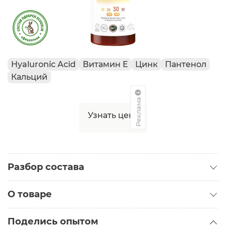
Hyaluronic Acid
Витамин Е
Цинк
Пантенол
Кальций
Реклама
Узнать цену
Разбор состава
О товаре
Категория:
SPF средства
Поделись опытом
Тип кожи: