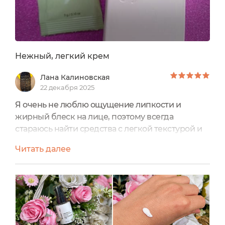
Нежный, легкий крем
Лана Калиновская
22 декабря 2025
Я очень не люблю ощущение липкости и
жирный блеск на лице, поэтому всегда
стараюсь найти средства с легкой текстурой и
хорошим эффектом.Недавно я познакомилась с
Читать далее
брендом Shabby pro, мне понравилась
продукция бренда, а крем-флюид для лица с
экстрактом чаги увлажняющий, исполнил все
пожелания и оправдал ожидания. Хочу
поделиться своим впечатлением. Общая
информация:Производитель: ИП Фомичова