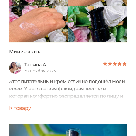
О.П. Россия,...
Мини-отзыв
Татьяна А.
30 ноября 2025
Этот питательный крем отлично подошёл моей
коже. У него лёгкая флюидная текстура,
которая комфортно распределяется по лицу и
очень быстро впитывается, не оставляя
К товару
жирности и плёнки. Лицо после применения
нежное и бархатистое.
Состав у крема очень богатый и полезный.
Здесь и экстракт чаги, и моринга, и воск