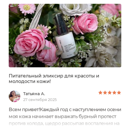
она ближе к сухому типу. Поэтому уход за
кожей лица я подбираю в зависимости от
текущих потребностей.Бренд SHABBY PRO
имеет линейку увлажняющих...
Питательный эликсир для красоты и
молодости кожи!
Татьяна А.
27 сентября 2025
Всем привет!Каждый год с наступлением осени
моя кожа начинает выражать бурный протест
против холода, щедро рассыпая воспаления на