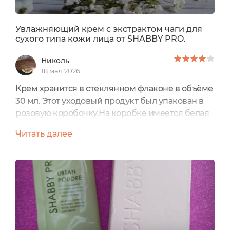
Увлажняющий крем с экстрактом чаги для
сухого типа кожи лица от SHABBY PRO.
Николь
18 мая 2026
Крем хранится в стеклянном флаконе в объёме
30 мл. Этот уходовый продукт был упакован в
розовую коробочку.На коробке имеется белая
наклеечка со всей информацией про этот
Читать далее
кремушек. На флаконе крема тоже имеется
этикетка белая цвета, на которой указана так
же информация про это средства. Дизайн у
уходовых продуктов SHABBY PRO выполнен в
стиле минимализма, чем привлекает моё
внимание.Сверху на этикетке,...