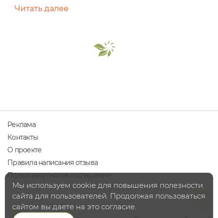
моём лице. В этот период я поддерживаю
Читать далее
организм витаминами и параллельно выбираю
щадящие косметические средства, которые
уменьшают дискомфорт и напитывают кожу
влагой и полезными веществами. Так в моём
уходе оказался УВЛАЖНЯЮЩИЙ КРЕМ-
ФЛЮИДДЛЯ СУХОГО ТИПА КОЖИс
экстрактом...
Реклама
Контакты
О проекте
Правила написания отзыва
Пользовательское соглашение
Мы используем cookie для повышения полезности
сайта для пользователей. Продолжая пользоваться
сайтом вы даете на это согласие.