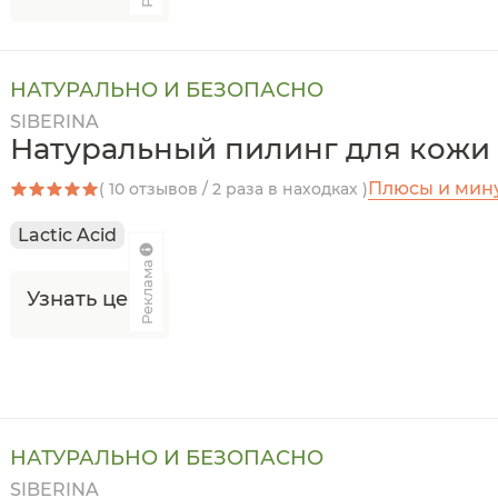
НАТУРАЛЬНО И БЕЗОПАСНО
SIBERINA
Натуральный пилинг для кожи 
Плюсы и мин
( 10 отзывов / 2 раза в находках )
Lactic Acid
Реклама
Узнать цену
НАТУРАЛЬНО И БЕЗОПАСНО
SIBERINA