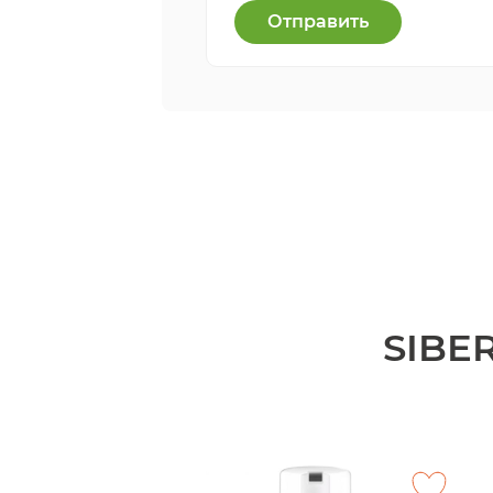
Отправить
SIBE