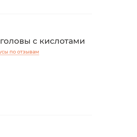
головы с кислотами
усы по отзывам