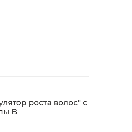
лятор роста волос" с
пы B