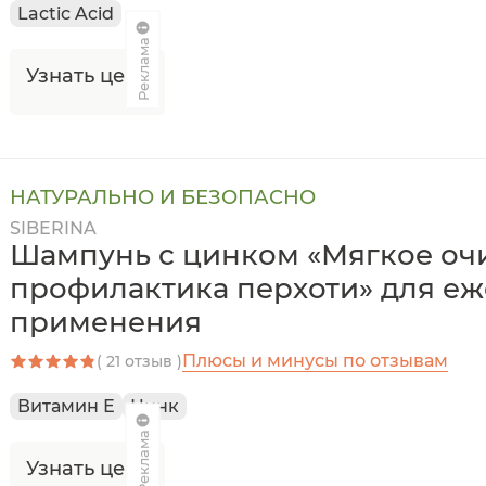
Lactic Acid
Реклама
Узнать цену
НАТУРАЛЬНО И БЕЗОПАСНО
SIBERINA
Шампунь с цинком «Мягкое оч
профилактика перхоти» для е
применения
Плюсы и минусы по отзывам
( 21 отзыв )
Витамин Е
Цинк
Реклама
Узнать цену