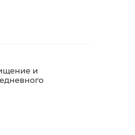
ищение и
жедневного