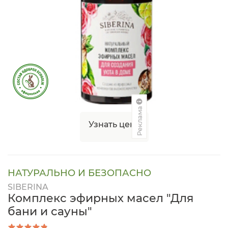
Реклама
Узнать цену
НАТУРАЛЬНО И БЕЗОПАСНО
SIBERINA
Комплекс эфирных масел "Для
бани и сауны"