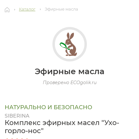
Каталог
Эфирные масла
Эфирные масла
Проверено ECOgolik.ru
НАТУРАЛЬНО И БЕЗОПАСНО
SIBERINA
Комплекс эфирных масел "Ухо-
горло-нос"