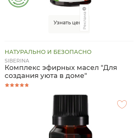
Реклама
Узнать цену
НАТУРАЛЬНО И БЕЗОПАСНО
SIBERINA
Комплекс эфирных масел "Для
создания уюта в доме"