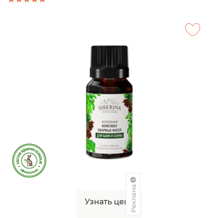
Реклама
Узнать цену