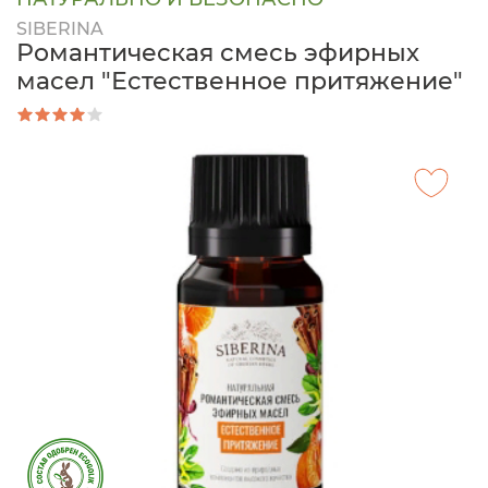
SIBERINA
Романтическая смесь эфирных
масел "Естественное притяжение"