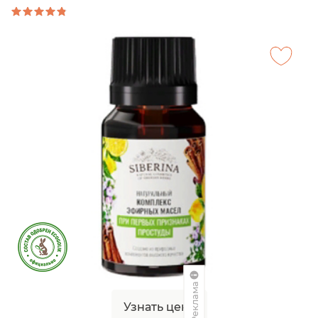
Реклама
Узнать цену