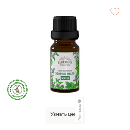
Реклама
Узнать цену