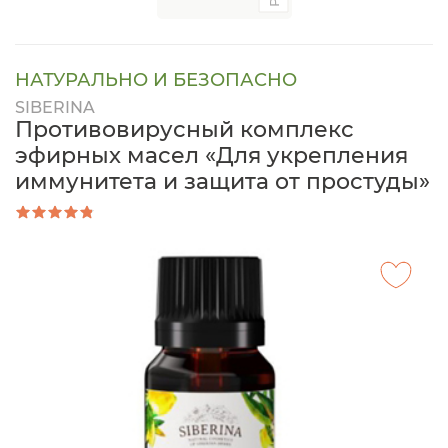
НАТУРАЛЬНО И БЕЗОПАСНО
SIBERINA
Противовирусный комплекс
эфирных масел «Для укрепления
иммунитета и защита от простуды»