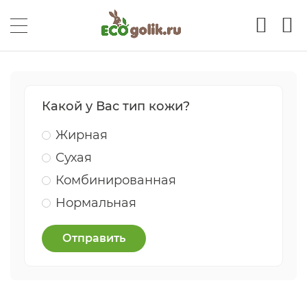
Какой у Вас тип кожи?
Жирная
Сухая
Комбинированная
Нормальная
Отправить