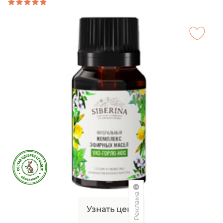
Реклама
Узнать цену