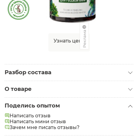
Реклама
Узнать цену
Разбор состава
О товаре
Категория:
Эфирные масла
Поделись опытом
Состав:
Cedarwood siberian essential oil (эфирное
Написать отзыв
масло кедра), Abies alba essential oil (эфирное
Написать мини отзыв
масло пихты), Juniperus communis essential oil
Зачем мне писать отзывы?
(эфирное масло можжевельника), Eucalyptus
globulus essential oil (эфирное масло эвкалипта).