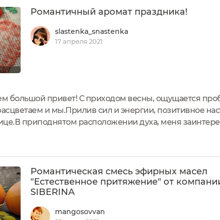
Романтичный аромат праздника!
slastenka_snastenka
17 апреля 2021
сем большой привет! С приходом весны, ощущается пр
расцветаем и мы.Прилив сил и энергии, позитивное на
лице.В приподнятом расположении духа, меня заинтере
омантическая смесь эфирных масел "Естественное при
и - 10 мл.Срок...
Романтическая смесь эфирных масел
"Естественное притяжение" от компани
SIBERINA
mangosovvan