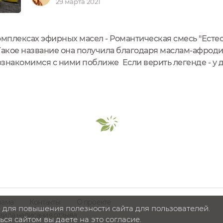
29 марта 2021
омплексах эфирных масел - Романтическая смесь "Ест
Такое название она получила благодаря маслам-афрод
Познакомимся с ними поближе Если верить легенде - у
олшебный пояс, который источал невероятный аромат,
 обычные смертные...
лама
Контакты
О проекте
 для повышения полезности сайта для пользователей.
вила написания отзыва
ся сайтом вы даете на это согласие.