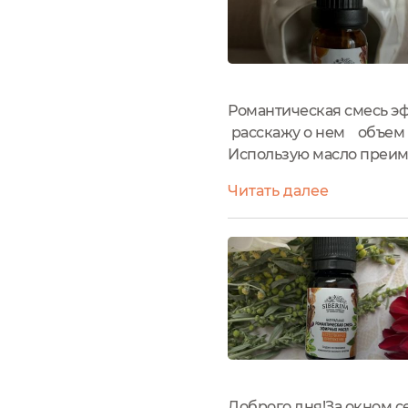
Романтическая смесь эф
расскажу о нем объем 1
Использую масло преиму
наполняется ароматом 
Читать далее
составе масла мандарина,
Доброго дня!За окном се