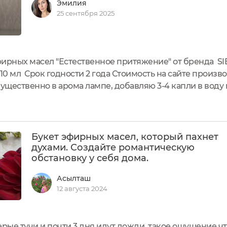
Эмилия
25 сентября 2025
ирных масел "Естественное притяжение" от бренда SIB
0 мл Срок годности 2 года Стоимость на сайте произв
щественно в арома лампе, добавляю 3-4 капли в воду 
Насыщенность масла высокая, нужно совсем немного 
...
Букет эфирных масел, который пахнет
духами. Создайте романтическую
обстановку у себя дома.
Асылташ
12 августа 2024
рые тучи и почти 3 дня идут дожди, такое ощущение что 