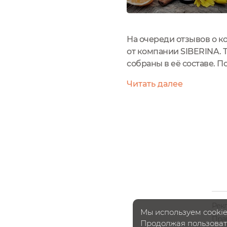
На очереди отзывов о к
от компании SIBERINA. 
собраны в её составе. 
богини Афродиты был в
Читать далее
могли устоять ни только
Рек
Мы используем cookie
Пра
Продолжая пользовать