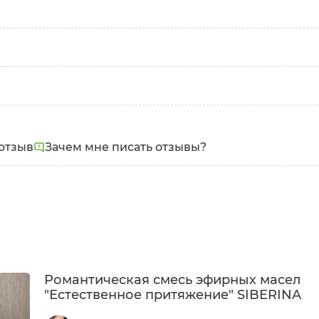
ное масло кориандра), Citrus reticulata blanco essentia
отзыв
Зачем мне писать отзывы?
асло иланг-иланг), Cinnamon leaf essential oil (эфирное
Романтическая смесь эфирных масел
"Естественное притяжение" SIBERINA