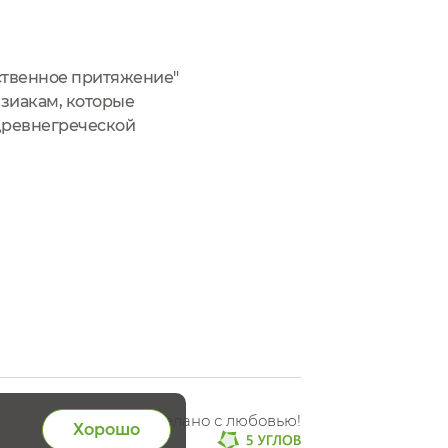
ественное притяжение"
изиакам, которые
 древнегреческой
 перед которым не
Сделано с любовью!
Хорошо