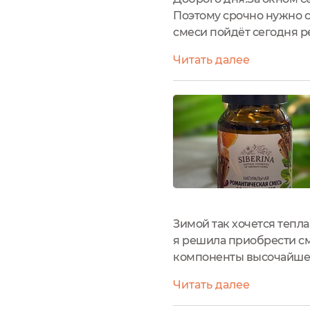
Поэтому срочно нужно с
смеси пойдёт сегодня р
Естественное притяжени
Читать далее
бутылочке из коричневог
Зимой так хочется тепл
я решила приобрести см
компоненты высочайшего
капельным дозатором.На
Читать далее
назвать ) На запястья,...