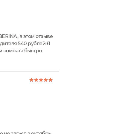
ERINA, в этом отзыве
одителя 540 рублей Я
и комната быстро
для ароматизации В
не август, а октябрь.