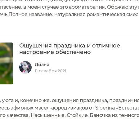
пасение, в моем случае это ароматерапия. Обожаю эту
ечь.Полное название: натуральная романтическая сме
е Сиберина или Siberina.Произведён в России.Средств
о...
Ощущения праздника и отличное
настроение обеспечено
Диана
11 декабря 2021
а, уюта и, конечно же, ощущения праздника, праздничн
есь эфирных масел-афродизиаков от Siberina «Естест
 качества. Насыщенные. Стойкие. Баночка из темного
ношу эти масла в чистом виде на кожу в места пульса