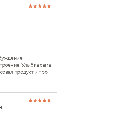
обуждение
строение. Улыбка сама
совал продукт и про
тяжение" от бренда
и