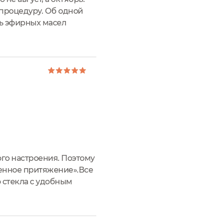
 процедуру. Об одной
сь эфирных масел
о находится в мини-
ого настроения. Поэтому
венное притяжение».Все
 стекла с удобным
ции. Если можно так