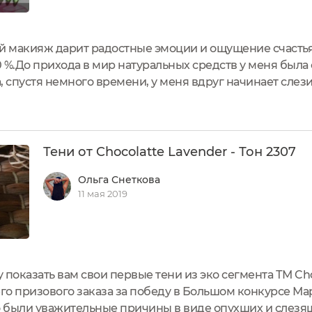
макияж дарит радостные эмоции и ощущение счастья!
00 %.До прихода в мир натуральных средств у меня был
 спустя немного времени, у меня вдруг начинает слезит
у, чтобы посмотреть и не понимаю, а в чём причина? А по
я, я выбирала...
Тени от Chocolatte Lavender - Тон 2307
Ольга Снеткова
11 мая 2019
у показать вам свои первые тени из эко сегмента ТМ C
его призового заказа за победу в Большом конкурсе Ма
то были уважительные причины в виде опухших и слезящ