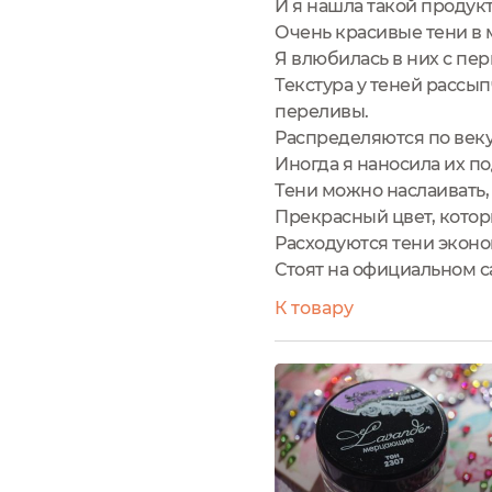
И я нашла такой продукт 
Очень красивые тени в 
Я влюбилась в них с пе
Текстура у теней рассы
переливы.
Распределяются по веку
Иногда я наносила их п
Тени можно наслаивать, 
Прекрасный цвет, котор
Расходуются тени эконо
Стоят на официальном сай
К товару