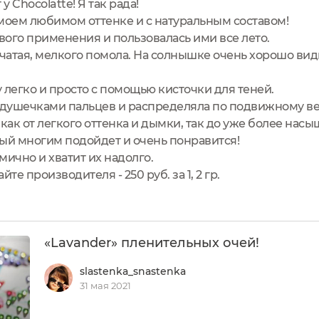
у Chocolatte! Я так рада!
моем любимом оттенке и с натуральным составом!
рвого применения и пользовалась ими все лето.
пчатая, мелкого помола. На солнышке очень хорошо в
 легко и просто с помощью кисточки для теней.
одушечками пальцев и распределяла по подвижному ве
как от легкого оттенка и дымки, так до уже более насы
ый многим подойдет и очень понравится!
мично и хватит их надолго.
те производителя - 250 руб. за 1, 2 гр.
«Lavander» пленительных очей!
slastenka_snastenka
31 мая 2021