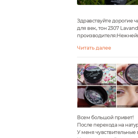
Здравствуйте дорогие ч
для век, тон 2307 Lava
производителя:Нежнейш
текстуры, обеспечивая
Читать далее
устойчивостью: цвет оста
Всем большой привет!
После перехода на натур
У меня чувствительные 