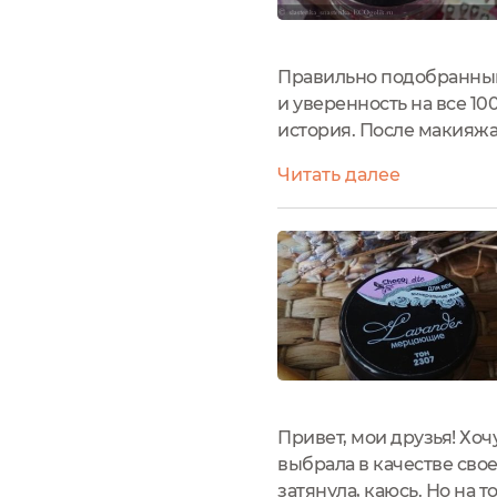
Правильно подобранный 
и уверенность на все 1
история. После макияжа,
даже открыть его не мог
Читать далее
же новые тени! В то врем
Привет, мои друзья! Хоч
выбрала в качестве сво
затянула, каюсь. Но на 