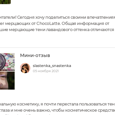
итатели! Сегодня хочу поделиться своими впечатлени
nder мерцающих от ChocoLatte. Общая информация от
ие мерцающие тени лавандового оттенка отличаются 
 насыщенный и долговечный макияж. Продукт обладае
ётся ярким весь день, не оставляя...
Мини-отзыв
slastenka_snastenka
05 ноября 2021
альную косметику, я почти перестала пользоваться тен
глаза и мне очень важно, чтобы косметическое средств