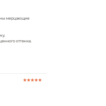
идны мерцающие
ку.
щенного оттенка.