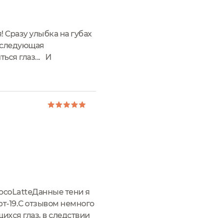
 Сразу улыбка на губах
а следующая
ься глаз... И
том...ааа, это
hocoLatteДанные тени я
рт-19.С отзывом немного
ихся глаз, в следствии