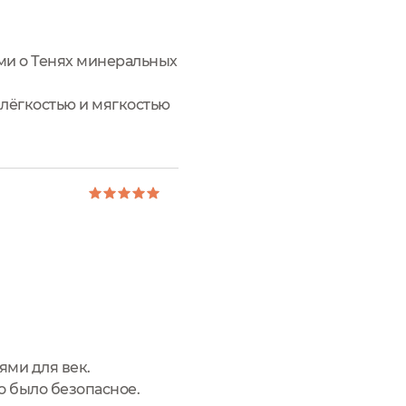
ями о Тенях минеральных
лёгкостью и мягкостью
т превосходной
ями для век.
о было безопасное.