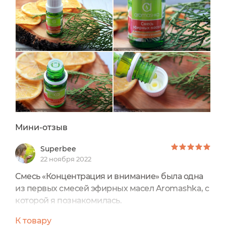
Мини-отзыв
Superbee
22 ноября 2022
Смесь «Концентрация и внимание» была одна
из первых смесей эфирных масел Aromashka, с
которой я познакомилась.
В своё время она помогла настроиться на
К товару
рабочий лад после долгих новогодних