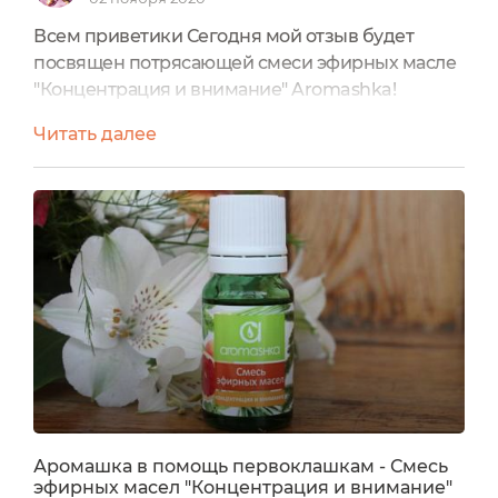
Всем приветики Сегодня мой отзыв будет
посвящен потрясающей смеси эфирных масле
"Концентрация и внимание" Aromashka!
Каждый человек слышит и слушает, видит и
Читать далее
анализирует окружающую среду, делает
выводы, принимает какие-то решения.
Концентрация и внимание - это сложные
познавательные процессы человека, которые
тесно связаны с нашей практической
деятельностью. Ароматы некоторых эфирных
масел помогут...
Аромашка в помощь первоклашкам - Смесь
эфирных масел "Концентрация и внимание"