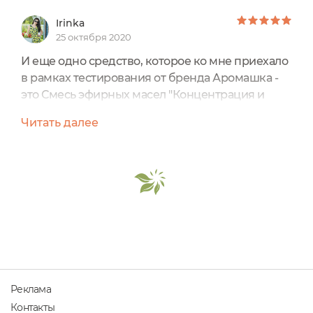
Irinka
25 октября 2020
И еще одно средство, которое ко мне приехало
в рамках тестирования от бренда Аромашка -
это Смесь эфирных масел "Концентрация и
внимание".Я давно наслышана хорошими
Читать далее
отзывами об этой смеси, но для меня она не
была актуальной, а когда дочка начала учебу в
школе, я решила, что нам может пригодиться,
ведь внимание моей первоклашки частенько
бывает рассеянным. Да и как показала
практика, смесь оказалась...
Реклама
Контакты