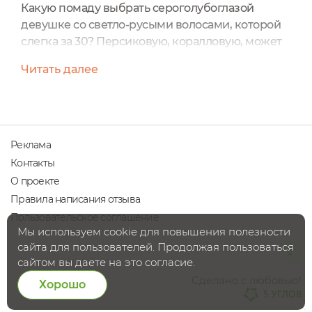
Какую помаду выбрать сероголубоглазой
девушке со светло-русыми волосами, которой
слегка за 30? Персиковую, коралловую, может
быть бордовую? Сегодня я выбираю розовую
Читать далее
помаду от Benecos! И это не просто помада, а
помада-карандаш. В моем арсенале есть все
три оттенка Benecos, которые я активно
использую. И вот почему:1.Помада-карандаш –
это мультифункциональный продукт. Она
Реклама
заменяет обычную помаду, подводку...
Контакты
О проекте
Правила написания отзыва
Пользовательское соглашение
Мы используем cookie для повышения полезности
сайта для пользователей. Продолжая пользоваться
сайтом вы даете на это согласие.
Сделано с любовью!
Хорошо