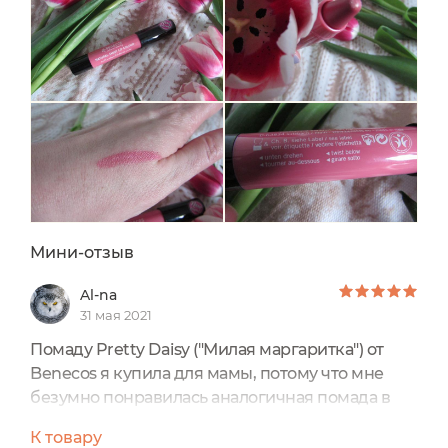
Мини-отзыв
Al-na
31 мая 2021
Помаду Pretty Daisy ("Милая маргаритка") от
Benecos я купила для мамы, потому что мне
безумно понравилась аналогичная помада в
оттенке "Шёлковый тюльпан". Поэтому нет фото
К товару
помады на моих губах, но свотч я сделала.