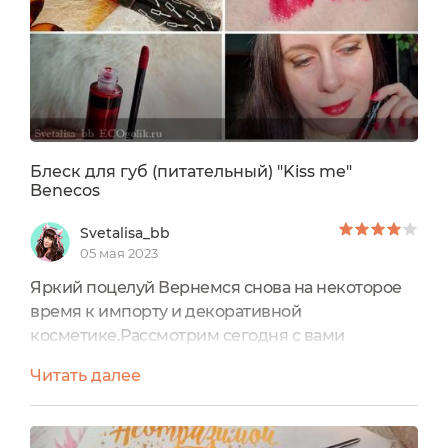
что именно румянами пользуюсь...
Блеск для губ (питательный) "Kiss me"
Benecos
Svetalisa_bb
05 мая 2023
Яркий поцелуй Вернемся снова на некоторое
время к импорту и декоративной
косметике.Рассмотрим сегодня с вами
поближе питательный блеск для губ от бренда
Читать далее
"Benecos" в интересном оттенке: "Поцелуй
меня" (Kiss Me). Характеристики:Объём/вес:
5млЦена: - (ок 450 руб, но сейчас в продаже его