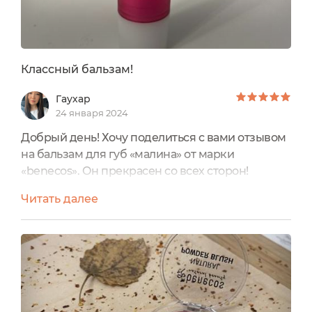
Классный бальзам!
Гаухар
24 января 2024
Добрый день! Хочу поделиться с вами отзывом
на бальзам для губ «малина» от марки
«benecos». Он прекрасен со всех сторон!
Хорошо увлажняет, питает, губы после него
Читать далее
гладкие, ухоженные, заживляет мелкие раны (у
меня пока не было крупных), защищает от
холода и ветра, долго держится на губах, так что
расход минимальный, запах-бомба, вначале
очень яркий, как в самом тюбике, так и на губах,
но со временем...