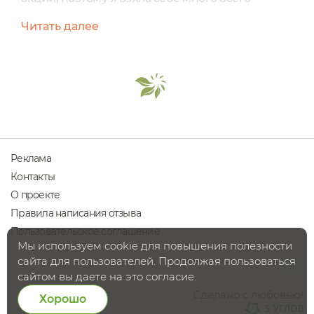
интересного. Решила не делить отзыв на 3
Читать далее
части, а сравнить все оттенки в одном для
удобства. Составы хорошие, не буду все
разбирать, у бренда есть сертификат BDIH ( на
фото состав тюльпана) Бальзамы вполне могут
побороться за звание помад, они достаточно
плотного и насыщенного...
Реклама
Контакты
О проекте
Правила написания отзыва
Пользовательское соглашение
Мы используем cookie для повышения полезности
сайта для пользователей. Продолжая пользоваться
сайтом вы даете на это согласие.
Сделано с любовью!
Хорошо