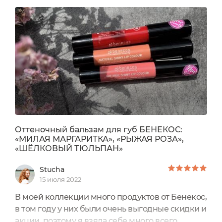
(по скидке большой я брала его за 72р и это
прекрасно)Срок годности: 36
месяцевПроизводитель: ГерманияОттенок:
коричневый, натуральный (Brown). Один...
Оттеночный бальзам для губ БЕНЕКОС:
«МИЛАЯ МАРГАРИТКА», «РЫЖАЯ РОЗА»,
«ШЁЛКОВЫЙ ТЮЛЬПАН»
Stucha
15 июля 2022
В моей коллекции много продуктов от Бенекос,
в том году у них были очень выгодные скидки и
акции, поэтому я взяла себе много всего