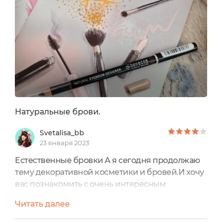
вроде нет или остатки)Срок годности: 12
месяцев Производитель: Германия, Италия
(импорт)Состав: сертификат BDIHТип...
Натуральные брови.
Svetalisa_bb
23 января 2023
Естественные бровки А я сегодня продолжаю
тему декоративной косметики и бровей.И хочу
вас познакомить с очень интересным
карандашиком для бровей от бренда "Benecos"
Читать далее
с названием "Natural Eyebrow Designer".
Характеристики:Вес: 1,13грЦена: ок 400-500руб