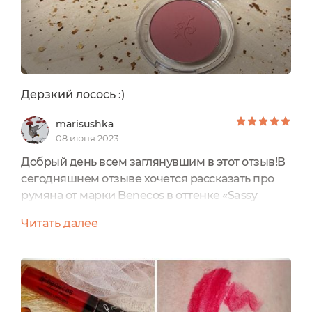
Дерзкий лосось :)
marisushka
08 июня 2023
Добрый день всем заглянувшим в этот отзыв!В
сегодняшнем отзыве хочется рассказать про
румяна от марки Benecos в оттенке «Sassy
Salmon», что дословно переводится, как
Читать далее
«дерзкий лосось», поэтому в русском языке
оттенок называется «дерзкий лососёвый» В
качестве небольшого предисловия хочу
сказать, что долгое время у меня вообще не
было румян, как отдельного продукта, потому