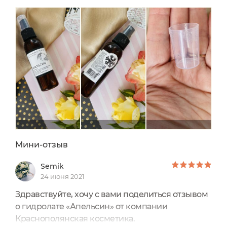
(глиняные, альгинатные, убтан).
Средство оказывает увлажняющее действие,
очищающее, освежающее и тонизирующее.
Хранить рекомендуется в темном прохладном
месте, перед применением провести тест.
Аромат гидролата - травяной; не яркий и
сладкий, когда разрезаем свежий апельсин.
Только в самом конце гидролат раскрывается
легкими цитрусовыми нотками апельсина.
Стоимость 360р.
Мини-отзыв
Semik
24 июня 2021
Здравствуйте, хочу с вами поделиться отзывом
о гидролате «Апельсин» от компании
Краснополянская косметика.