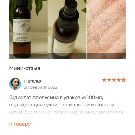
Мини-отзыв
Наталья
28 февраля 2022
Гидролат Апельсина в упаковке 100мл,
подойдет для сухой, нормальной и жирной
кожи. Его можно применять в качестве тоника
(распылять после умывания), как очищающее
К товару
средство (наносить на ватный тампон и
протирать лицо), разводить им маски