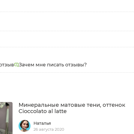
нной кожи
кручивающейся крышкой, оттенок темно-коричневый, 
щенный цвет, можно дорисовывать в волосковой техн
отзыв
Зачем мне писать отзывы?
Минеральные матовые тени, оттенок
Cioccolato al latte
Наталья
26 августа 2020