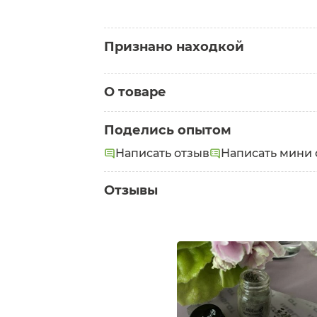
Признано находкой
Находка для комбинирова
О товаре
Наталья
Категория:
Тени
Тени в стеклянной баночке с от
Поделись опытом
брови. При нанесении дают насы
весь день.
Написать отзыв
Написать мини 
Отзывы
2