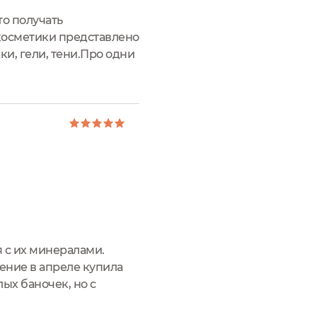
то получать
косметики представлено
и, гели, тени.Про одни
e.Тени находятся в
 с их минералами.
дение в апреле купила
ых баночек, но с
 сразу отсыпать