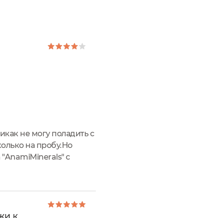
икак не могу поладить с
колько на пробу.Но
"AnamiMinerals" с
):"Энзимная пудра- это
жи к