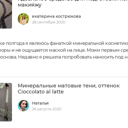
макияжу
екатерина кострюкова
28 сентября 2020
же полгода я являюсь фанаткой минеральной косметики
т поры и не ощущается маской на лице. Моим первым ср
основа. Недавно я решила попробовать наносить под
ренда ANAMInerals. О своих впечатлениях расскажу д
рублейСтрана производства: Россия...
Минеральные матовые тени, оттенок
Cioccolato al latte
Наталья
26 августа 2020