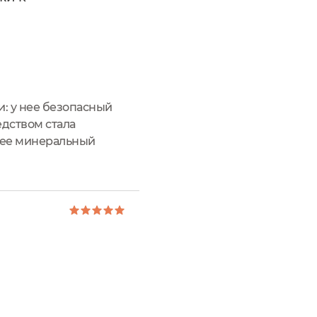
: у нее безопасный
едством стала
 нее минеральный
алее.ОБЩАЯ