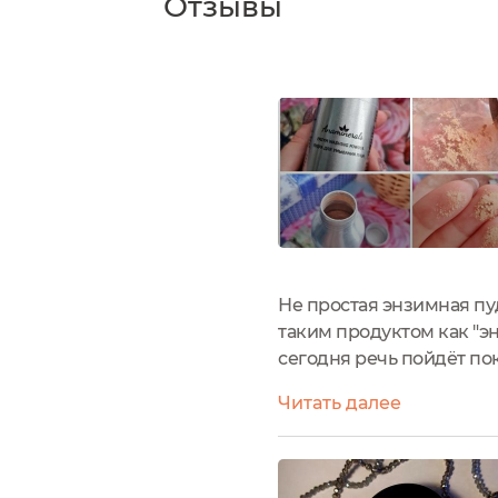
Отзывы
Не простая энзимная пуд
таким продуктом как "эн
сегодня речь пойдёт пок
которым я знакома по д
Читать далее
современное средство...