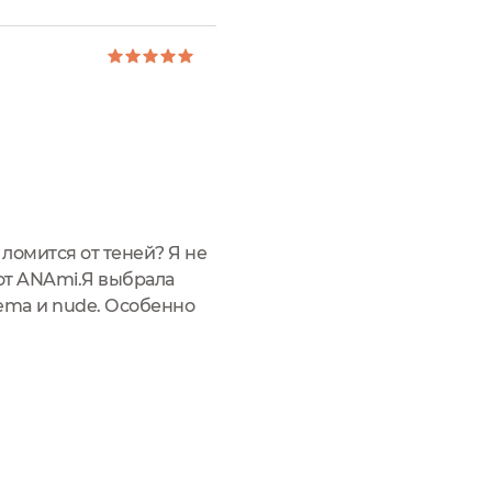
ломится от теней? Я не
 от ANAmi.Я выбрала
ema и nude. Особенно
Да что уж там,