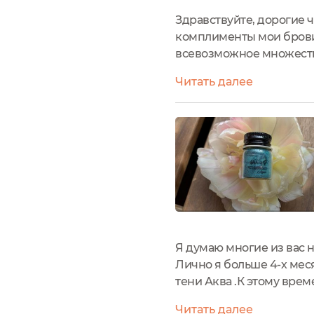
Здравствуйте, дорогие ч
комплименты мои брови 
всевозможное множество
из любимых теней и расс
Читать далее
стеклянной баночке с ме
Я думаю многие из вас 
Лично я больше 4-х мес
тени Аква .К этому вре
металлическими они ста
Читать далее