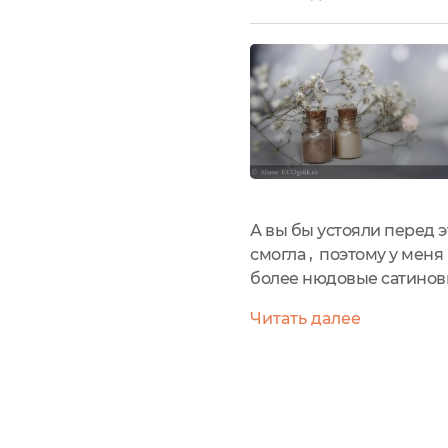
минералы в крышечку и 
А вы бы устояли перед 
смогла , поэтому у мен
более нюдовые сатиновы
актуальны они сейчас, 
Читать далее
подобные оттенки будут 