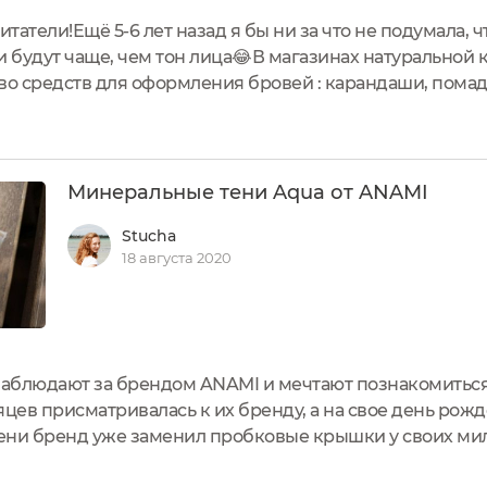
итатели!Ещё 5-6 лет назад я бы ни за что не подумала, ч
будут чаще, чем тон лица😂В магазинах натуральной 
 средств для оформления бровей : карандаши, помадк
кажу.Это тени марки Anami в оттенке Cioccolato al latt
таллической...
Минеральные тени Aqua от ANAMI
Stucha
18 августа 2020
наблюдают за брендом ANAMI и мечтают познакомиться
яцев присматривалась к их бренду, а на свое день рож
мени бренд уже заменил пробковые крышки у своих мил
ли даже удобнее, Теперь тени закрыты плотнее, можно