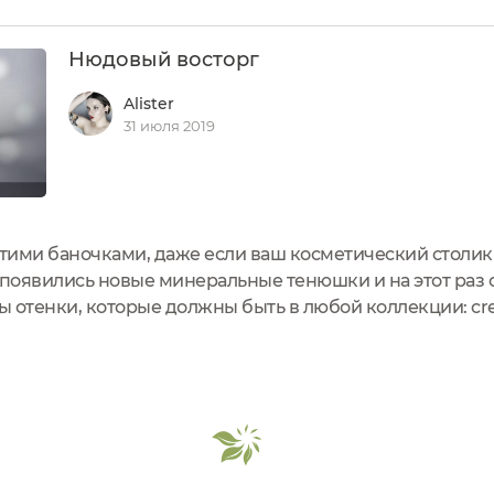
набирать для...
Нюдовый восторг
Alister
31 июля 2019
этими баночками, даже если ваш косметический столик 
я появились новые минеральные тенюшки и на этот раз
 отенки, которые должны быть в любой коллекции: cr
когда на пике популярности сияющий нюдовый макияж. 
актуальны...