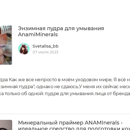
Энзимная пудра для умывания
AnamiMinerals
Svetalisa_bb
07 июля 2023
ра Как же все непросто в моём уходовом мире. Я всё н
зимная пудра", однако не сдаюсь.У меня их сейчас нес
а только об одной: пудре для умывания лица от бренда 
екоративной косметике (но о ней я ещё расскажу потом
Минеральный праймер ANAMInerals -
идеальное средство для подготовки ко