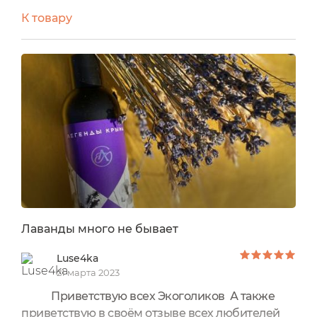
руку или мочалку.
К товару
Прозрачный с легким желтоватым оттенком
гель имеет среднюю густоту.
Как я уже сказала, давандовый аромат
шикарный!!!
Мне нравится без мочалки пользоваться им.
Пена таким образом очень лёгкая, не
воздушная, но при этом очищение хорошее.
Кожа после геля не сохнет и не требует
ежесекундного нанесения увлажнения.
Жаль аромат не остаётся на ней. Я испытываю
огромное аромаудовольствие от намыливания
таким средством.
Лаванды много не бывает
Luse4ka
21 марта 2023
Приветствую всех Экоголиков А также
приветствую в своём отзыве всех любителей