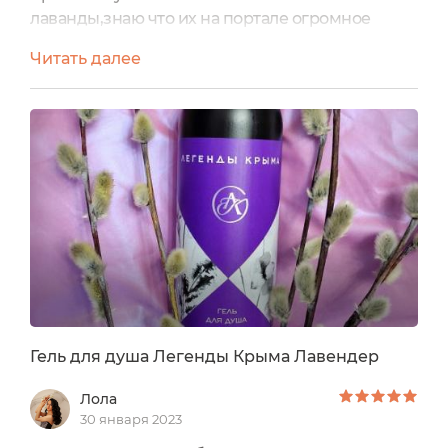
лаванды,знаю что их на портале огромное
множество Сегодня хочу поделиться своими
Читать далее
впечатлениями об очередной новинке Геле для
душа Масла лаванды и камелии из серии
Lavender Легенды крыма Легенды Крыма-
молодой бренд,миссия которого «возродить
лучшее из накопленного опыта и даров
природы Крыма» ...
Гель для душа Легенды Крыма Лавендер
Лола
30 января 2023