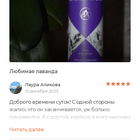
Любимая лаванда
Лаура Аликова
15 декабря 2023
Доброго времени суток! С одной стороны
жалко, что он заканчивается, уж больно
понравился. А с другой, хорошо, я могу наконец
- то рассказать вам про ароматерапию. Потому
Читать далее
что такой кайфовый аромат, как минимум,
успокоит и поднимет настроение в душе, а