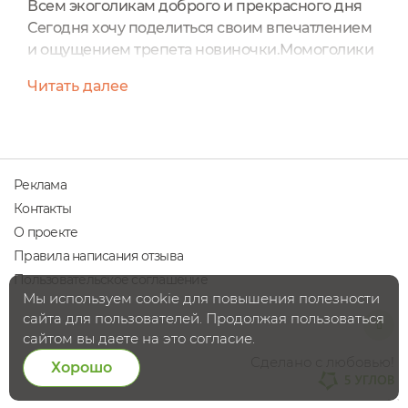
Всем экоголикам доброго и прекрасного дня
Сегодня хочу поделиться своим впечатлением
и ощущением трепета новиночки.Момоголики
меня поймутКогда любишь определенного
Читать далее
производителя, фирму, то хочется попробовать
все товарчики, проверить на себе, что
подходит, что не зашло, какие ощущения на
коже, все мы индивидуальны, и хочется
испробовать все на себе! Таким образом, в
Реклама
Мастерской Олеси Мустаевой со временем...
Контакты
О проекте
Правила написания отзыва
Пользовательское соглашение
Мы используем cookie для повышения полезности
сайта для пользователей. Продолжая пользоваться
сайтом вы даете на это согласие.
Сделано с любовью!
Хорошо