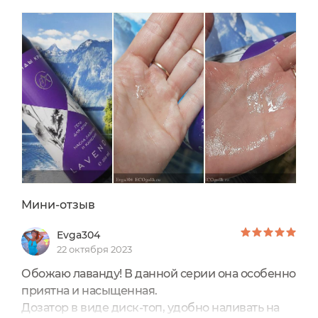
потом и в душе. Встречайте героя отзыва: гель
для душа "Lavender" от Легенды
Крыма. Покупала за свои кровные - 302 рэ.Цена
на оф.сайте - 380 рэ.Объем...
Мини-отзыв
Evga304
22 октября 2023
Обожаю лаванду! В данной серии она особенно
приятна и насыщенная.
Дозатор в виде диск-топ, удобно наливать на