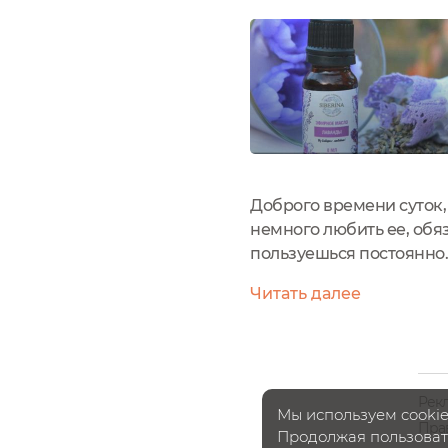
Доброго времени суток,
немного любить ее, обя
пользуешься постоянно. 
сосны, апельсина и лим
Читать далее
сейчас или лето. Я люблю
Рек
Мы используем cookie
Пра
Продолжая пользовать