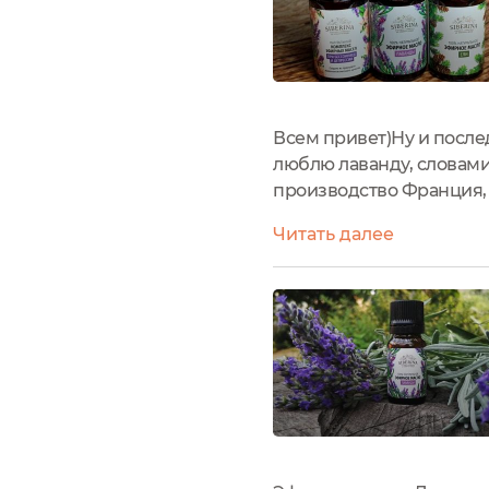
Всем привет)Ну и послед
люблю лаванду, словами 
производство Франция, 
лаванду. Из всех возмож
Читать далее
пластиковая крышка.Оф