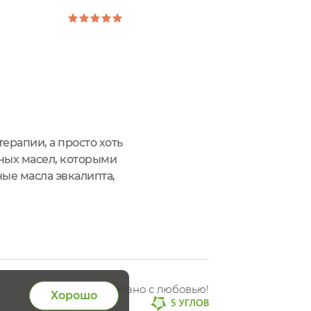
ерапии, а просто хоть
рных масел, которыми
ные масла эвкалипта,
имо от того, зима
Сделано с любовью!
Хорошо