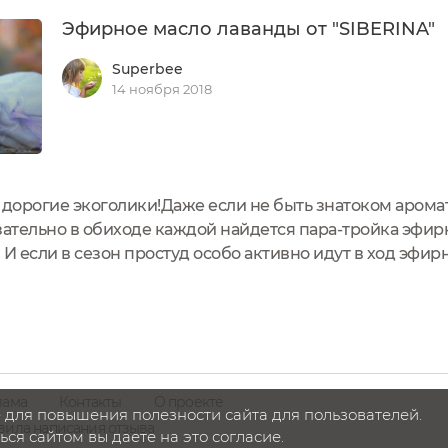
Эфирное масло лаванды от "SIBERINA"
Superbee
14 ноября 2018
 дорогие экоголики!Даже если не быть знатоком аромат
зательно в обиходе каждой найдется пара-тройка эфи
И если в сезон простуд особо активно идут в ход эфир
она, то ЭМ лаванды применяется во все времена независ
...
лама
Контакты
О проекте
 для повышения полезности сайта для пользователей.
вила написания отзыва
ся сайтом вы даете на это согласие.