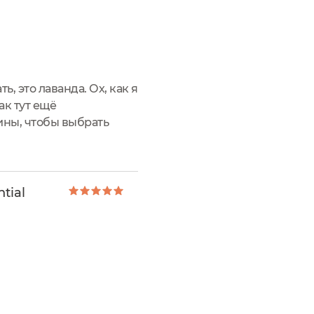
, это лаванда. Ох, как я
ак тут ещё
ины, чтобы выбрать
е стекло и черная
tial