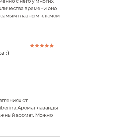
енно с него у многих
оличества времени оно
а самым главным ключом
ральность, и поскольку
х
а :)
атлениях от
iberina.Аромат лаванды
ежный аромат. Можно
еансов релаксации и