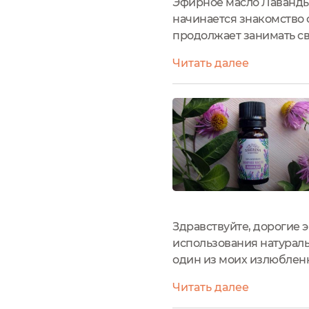
Эфирное масло Лаванды 
начинается знакомство 
продолжает занимать св
к успеху и раскрытию вс
Читать далее
SIBERINA уверенно...
Здравствуйте, дорогие э
использования натураль
один из моих излюблен
охарактеризовать его к
Читать далее
медитации. Этот прохлад