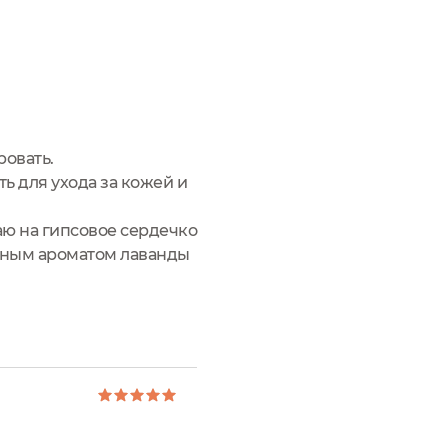
ровать.
ь для ухода за кожей и
аю на гипсовое сердечко
есным ароматом лаванды