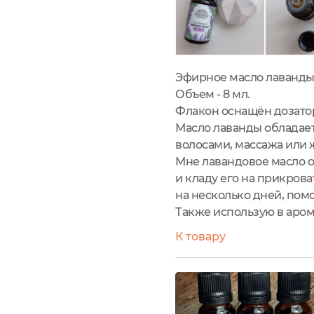
Эфирное масло лаванды 
Объем - 8 мл.
Флакон оснащён дозатор
Масло лаванды обладает
волосами, массажа или 
Мне лавандовое масло о
и кладу его на прикров
на несколько дней, помо
Также использую в аром
К товару