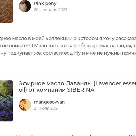
Pink pony
26 февраля 2023
нее масло в моей коллекции о котором я хочу рассказать
не описать:D Мало того, что я люблю аромат лаванды, т
ну подкупает же, согласитесь. Ну и мне не нужны прич
ных ароматов, я, обычно, выбираю его. Упаковка. Темно
ормление...
Эфирное масло Лаванды (Lavender essen
oil) от компании SIBERINA
mangosovvan
21 июля 2021