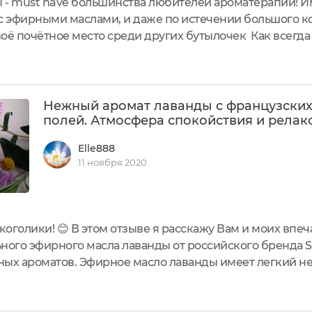
- must have большинства любителей ароматерапии! Им
с эфирными маслами, и даже по истечении большого к
оё почётное место среди других бутылочек Как всегд
ех полезных свойств эфирного масла является его нату
Нежный аромат лаванды с французски
полей. Атмосфера спокойствия и релакс
Elle888
11 ноября 2020
коголики! 😊 В этом отзыве я расскажу Вам и моих впеч
ного эфирного масла лаванды от российского бренда S
ных ароматов. Эфирное масло лаванды имеет легкий н
ак прохладный. Он отлично подходит для проведения с
ный, свежий...