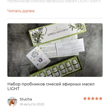
пробников смесей эфирных масел LIGHT (1мл х
7шт)Набор включает в себя:Смесь эфирных
Читать далее
масел восполнение энергииСмесь эфирных
масел для бани и сауныСмесь эфирных масел
концентрация и вниманиеСмесь эфирных
масел для путешествийСмесь эфирных масел
легкое дыханиеСмесь эфирных масел
рождественская сказкаСмесь эфирных...
Набор пробников смесей эфирных масел
LIGHT
Stucha
18 августа 2023