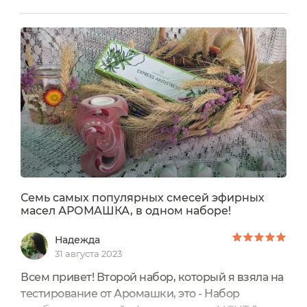
бани и сауны", "Концентрация и внимание", "Для
путешествий", "Легкое дыхание",
"Рождественская сказка", "Успокаивающая".
Мне все нравятся и всеми пользовалась при
различных ситуациях. В периоды заболевания,
хандры, стресса, усталости, предвкушения
отличного отдыха, в сауне, на работе, для
Новогоднего настроения.
Очень рекомендую попробовать этот набор!
Семь самых популярных смесей эфирных
масел АРОМАШКА, в одном наборе!
Надежда
31 августа 2023
Всем привет! Второй набор, который я взяла на
тестирование от Аромашки, это - Набор