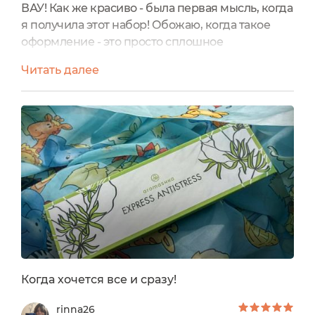
ВАУ! Как же красиво - была первая мысль, когда
я получила этот набор! Обожаю, когда такое
оформление - это просто сплошное
эстетическое наслаждение. Я зависла над
Читать далее
рассматриванием данного набора на 30 минут,
не меньше! Хочется отметить, что мне нравится
развитие данного бренда! Я выбрала набор с
универсальными смесями - LIGHT, я не все
масла люблю в чистом виде, поэтому решила
остановить свой выбор...
Когда хочется все и сразу!
rinna26