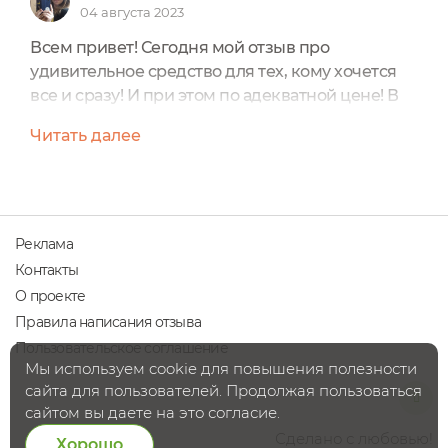
04 августа 2023
Всем привет! Сегодня мой отзыв про
удивительное средство для тех, кому хочется
все и сразу! И при этом по адекватной цене! В
центре внимания - Набор пробников смесей
Читать далее
эфирных масел LIGHT (1мл х 7шт) Серия Express
Antistress от AROMASHKA в формате
миниатюр.Цена: 1299 руб.От производителя и
состав:Внутри набора вложена подробнейшая
инструкция. Информация представлена и на
Реклама
каждом пузырьке.Мои впечатления...
Контакты
О проекте
Правила написания отзыва
Пользовательское соглашение
Мы используем cookie для повышения полезности
сайта для пользователей. Продолжая пользоваться
сайтом вы даете на это согласие.
Сделано с любовью!
Хорошо