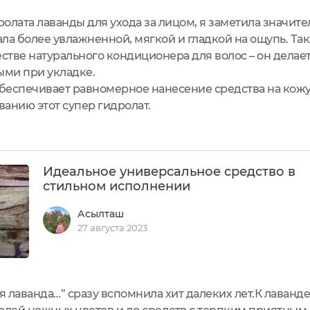
олата лаванды для ухода за лицом, я заметила значит
ала более увлажненной, мягкой и гладкой на ощупь. Та
естве натурального кондиционера для волос – он делае
ми при укладке.
еспечивает равномерное нанесение средства на кожу 
анию этот супер гидролат.
Идеальное универсальное средство в
стильном исполнении
Асылташ
27 августа 2023
я лаванда…” сразу вспомнила хит далеких лет.К лаванде