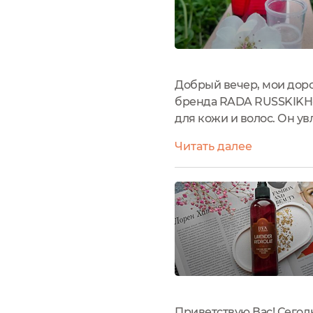
Добрый вечер, мои доро
бренда RADA RUSSKIKH- 
для кожи и волос. Он ув
Поэтому, именно о нём, 
Читать далее
очищает поры кожи, сним
Приветствую Вас! Сегод