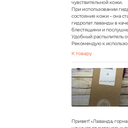
чувствительной кожи.
При использовании гидр
состояния кожи – она ст
гидролат лаванды в кач
блестящими и послушны
Удобный распылитель об
Рекомендую к использов
К товару
Привет! «Лаванда, горна