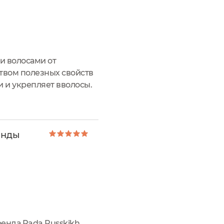
 и волосами от
твом полезных свойств
и и укрепляет вволосы.
изводителя ⤵️- мягко
анды
ренда Rada Russkikh.