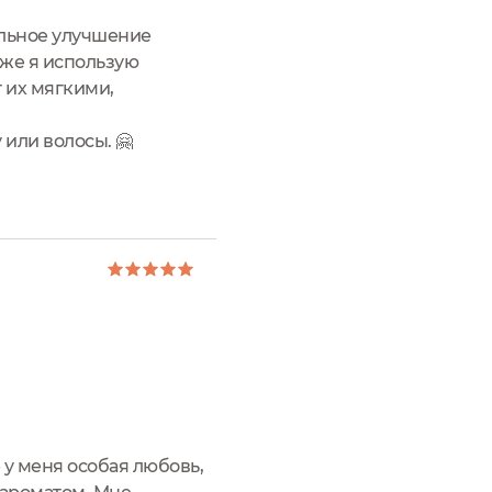
ельное улучшение
кже я использую
т их мягкими,
или волосы. 🤗
 у меня особая любовь,