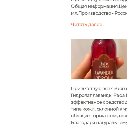
Общая информация:Цена -
мл.Производство - Росси
месяцев.УпаковкаФлако
Читать далее
подробным описанием.С
Приветствую всех Экого
Гидролат лаванды Rada 
эффективное средство д
типа кожи, склонной к ч
обладает приятным, неж
Благодаря натуральному