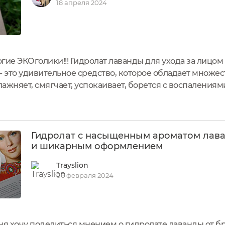
18 апреля 2024
гие ЭКОголики!!! Гидролат лаванды для ухода за лицом
это удивительное средство, которое обладает множес
лажняет, смягчает, успокаивает, борется с воспалениям
сегодня, пойдёт речь в моём отзыве Информация от про
ает...
Гидролат с насыщенным ароматом лав
и шикарным оформлением
Trayslion
06 февраля 2024
ня хочу поделиться мнением о гидролате лаванды от б