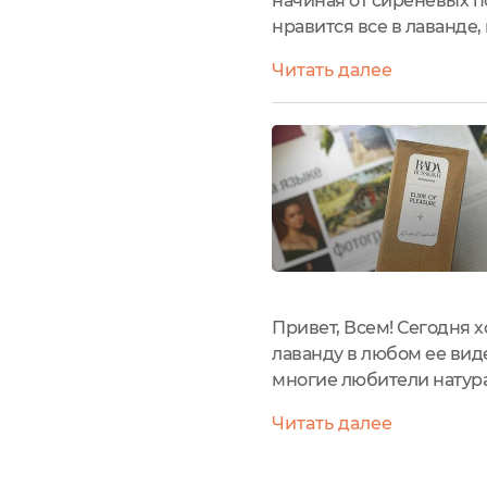
начиная от сиреневых п
нравится все в лаванде,
название: Гидролат лав
Читать далее
Россия.Производитель:..
Привет, Всем! Сегодня 
лаванду в любом ее вид
многие любители натура
достаточно универсальны
Читать далее
полученная с помощью п