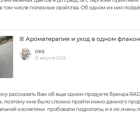
олей нежных цветов и до средств с терпким приятным
 в том числе полезные свойства. Об одном из них пойд
анды для ухода за лицом и волосами RADA RUSSKIKHСт
.
ꕤ Ароматерапия и уход в одном флакон
OKS
21 августа 2023
хочу рассказать Вам об еще одном продукте бренда R
е, поэтому мне было сложно пройти мимо данного проду
льной косметики пробовали гидролаты, и я их очень л
й продукт. Гидролат – это ароматная, чаще всего бесц
аровой дистилляции...