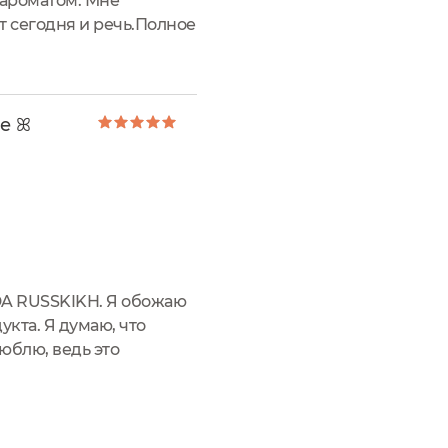
 ароматом. Мне
ёт сегодня и речь.Полное
рана производства:
е ꕤ
ADA RUSSKIKH. Я обожаю
кта. Я думаю, что
юблю, ведь это
ветная, жидкость,