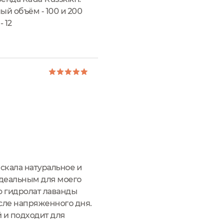
ый объём - 100 и 200
 12
рь вложен вкладыш с
искала натуральное и
идеальным для моего
то гидролат лаванды
сле напряженного дня.
й и подходит для