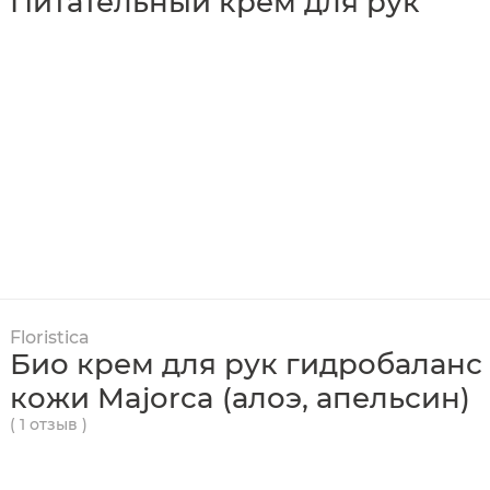
Питательный крем для рук
Floristica
Био крем для рук гидробаланс
кожи Majorca (алоэ, апельсин)
( 1 отзыв )