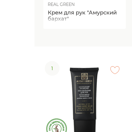
REAL GREEN
Крем для рук "Амурский
бархат"
1