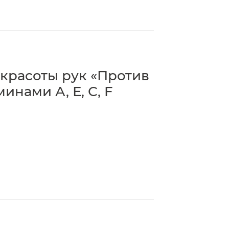
красоты рук «Против
инами А, Е, С, F