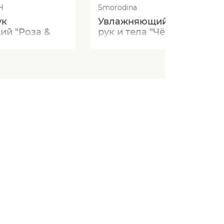
H
Smorodina
ук
Увлажняющий крем для
й "Роза &
рук и тела "Чёрная
Смородина"