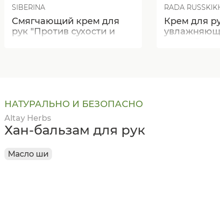
SIBERINA
RADA RUSSKIK
Смягчающий крем для
Крем для р
рук "Против сухости и
увлажняющи
трещин кожи"
мускус"
НАТУРАЛЬНО И БЕЗОПАСНО
Altay Herbs
Хан-бальзам для рук
Масло ши