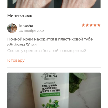
Мини-отзыв
lenusha
30 ноября 2025
Ночной крем находится в пластиковой тубе
объёмом 50 мл.
Состав у средства богатый, насыщенный -
содержится три вида масел - макадамии,
К товару
абрикосовых косточек и авокадо.
Крем обладает приятным ароматом жасмина,
который остается на коже рук несколько минут
после нанесения.
Крем белого цвета, текстура у него густая, но не
очень плотная и не жирная. При нанесении на
кожу может немного полосить, но впитывается
очень быстро.