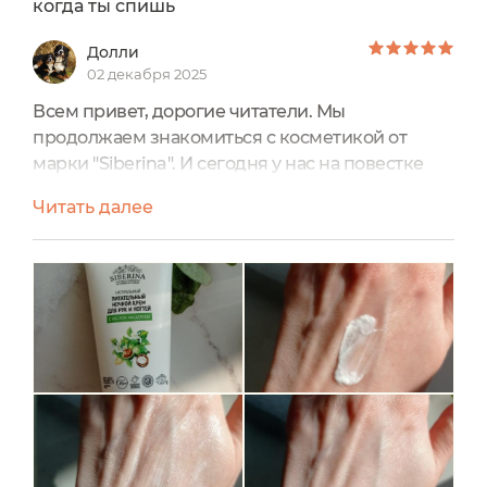
когда ты спишь
Долли
02 декабря 2025
Всем привет, дорогие читатели. Мы
продолжаем знакомиться с косметикой от
марки "Siberina". И сегодня у нас на повестке
дня ночной крем для рук и ногтей с маслом
Читать далее
макадамии.Этот крем очень эффективно
увлажняет кожу рук, достаточно нанести его на
ночь, а потом в течение дня уже не нужно будет
дополнительное увлажнение. Находится он в
небольшом тюбике, в котором 50 мл этого
крема. При желании его можно...