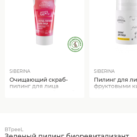
SIBERINA
SIBERINA
Очищающий скраб-
Пилинг для ли
пилинг для лица
фруктовыми к
против прыщей, угрей
и чёрных точек с
цинком
BTpeeL
Зеленый пилинг биоревитализант