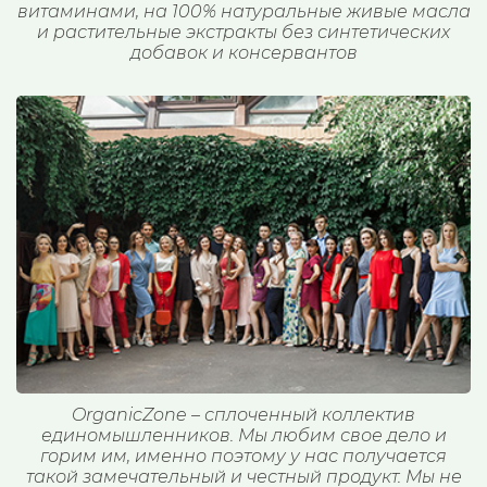
витаминами, на 100% натуральные живые масла
и растительные экстракты без синтетических
добавок и консервантов
OrganicZone – сплоченный коллектив
единомышленников. Мы любим свое дело и
горим им, именно поэтому у нас получается
такой замечательный и честный продукт. Мы не