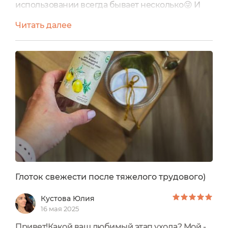
использовании всегда бывает несколько😜 И
один из них обязательно с эффектом активного
Читать далее
очищения : с глиной, энзимами или
кислотами. Вот о таком и пойдет речь в отзыве,
а именно о натуральном геле с AHA кислотами
от бренда Organic ZoneЯ немного удивилась
объему (250 мл). Надо же, даже не обратила на
него...
Глоток свежести после тяжелого трудового)
Кустова Юлия
16 мая 2025
Привет!Какой ваш любимый этап ухода? Мой -