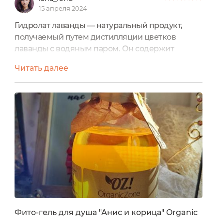
15 апреля 2024
Гидролат лаванды — натуральный продукт,
получаемый путем дистилляции цветков
лаванды с водяным паром. Он содержит
полезные компоненты лаванды, включая
Читать далее
эфирные масла и другие биоактивные
вещества. Гидролат лаванды известен своими
многочисленными преимуществами для кожи,
волос и общего самочувствия. Недавно мне
довелось познакомиться с гидролатом лаванды
от бренда OrganicZone. Спешу поделиться
своими...
Фито-гель для душа "Анис и корица" Organic