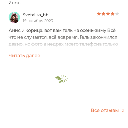
Zone
Svetalisa_bb
19 октября 2023
Анис и корица: вот вам гель на осень-зиму Всё
что не случается, всё вовремя. Гель закончился
давно, но фото в недрах моего телефона только
нашлись... и делюсь конечно (пока опятьне
Читать далее
потеряла). Всего-то год прошёл Да и
удивительно, что до меня его никто не
обозревал... видимо очень специфическое
сочетание.Итак, герой отзыва: фито гель для
душа с очень интересным и необычным
ароматом - "Анис и корица"...
Все отзывы