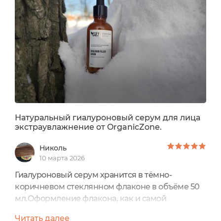
Натуральный гиалуроновый серум для лица
экстраувлажнение от OrganicZone.
Николь
10 марта 2026
Гиалуроновый серум хранится в тёмно-
коричневом стеклянном флаконе в объёме 50
мл.Оформление флакона, как и самой
коробочки, в которую было упаковано это
Читать далее