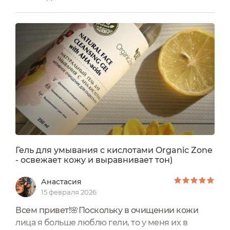
средство, минималистичное. Дизайн в белом и
голубом оттенках, надписи выполнены в
чёрном цвете. Смотрится нежно, красиво,
такие тона создают для меня ассоциацию
свежести и чистоты. Никаких нет рисунков,
вензелёчков, узоров и прочих лишних
элементов. ...
Гель для умывания с кислотами Organic Zone
- освежает кожу и выравнивает тон)
Анастасия
15 февраля 2026
Всем привет!🌸Поскольку в очищении кожи
лица я больше люблю гели, то у меня их в