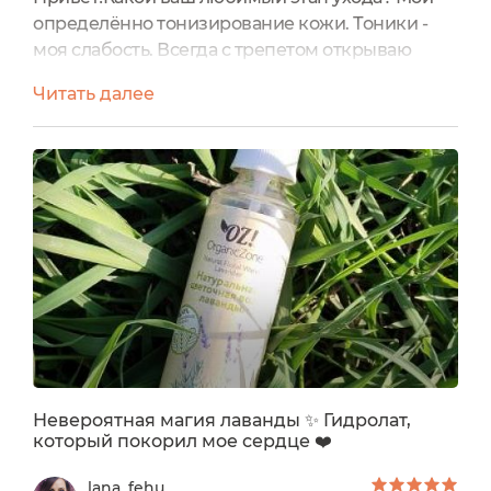
определённо тонизирование кожи. Тоники -
моя слабость. Всегда с трепетом открываю
новый флакон. О том, чтобы пропустить этот
Читать далее
этап в уходе , речь вообще не идет.Натуральные
тоники - вообще слабость. Часто выбираю даже
просто гидролаты. И вообще, все эти травки в
составе прям в самое сердечко ))Сейчас
заканчиваю Тоник для жирной и проблемной
кожи Мятный чай...
Невероятная магия лаванды ✨ Гидролат,
который покорил мое сердце ❤️
lana_fehu