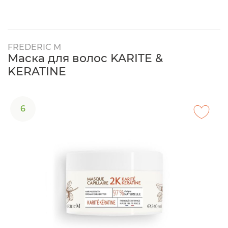
FREDERIC M
Маска для волос KARITE &
KERATINE
6