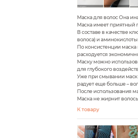
Маска для волос Она ин
Маска имеет приятный г
В составе в качестве к
волоса) и аминокислоты
По консистенции маска г
расходуется экономичн
Маску можно использова
для глубокого воздейств
Уже при смывании маски
радует еще больше – во
После использования ма
Маска не жирнит волосы 
К товару