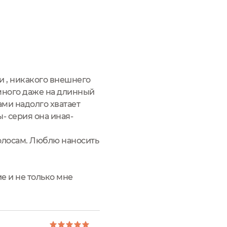
ми , никакого внешнего
емного даже на длинный
ами надолго хватает
- серия она иная-
олосам. Люблю наносить
е и не только мне