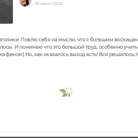
30 июня 2023
оголики Ловлю себя на мысли, что с большим восхище
осы. И понимаю что это большой труд, особенно учит
ка феном) Но, как оказалось выход есть! Все решилось,
 кожей и волосами превратился в сплошное удовольств
ля волос...