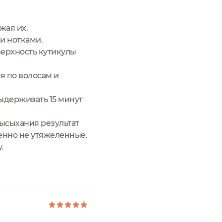
жая их.
и нотками.
верхность кутикулы
ся по волосам и
выдерживать 15 минут
высыхания результат
шенно не утяжеленные.
.