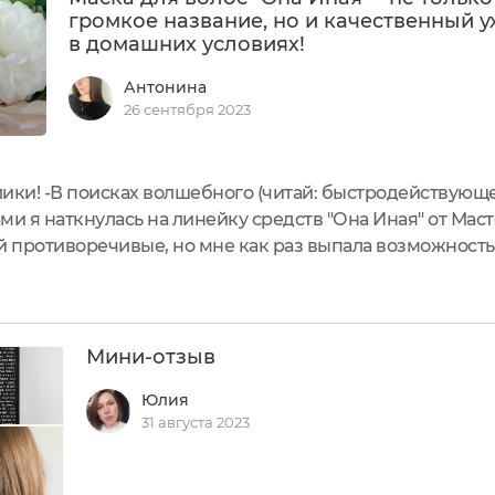
громкое название, но и качественный у
в домашних условиях!
Антонина
26 сентября 2023
лики! -В поисках волшебного (читай: быстродействующе
 я наткнулась на линейку средств "Она Иная" от Мас
й противоречивые, но мне как раз выпала возможность
йки. И сегодня я расскажу про маску для волос “ОНА И
минокислоты). -...
Мини-отзыв
Юлия
31 августа 2023