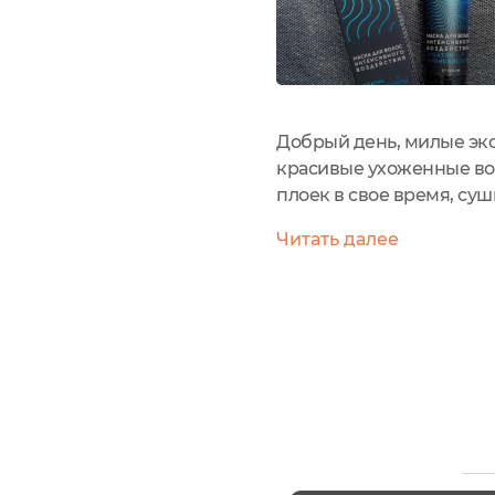
Добрый день, милые эк
красивые ухоженные вол
плоек в свое время, суш
появилась МОМ. Уход за
Читать далее
открыла для себя маску д