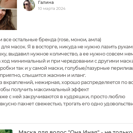
Галина
10 марта 2024
и все остальные бренда (rose, монои, амла)
для масок. Я в восторге, никуда не нужно лазить рука
шку, выдавил нужное количество, а ее нужно совсем н
 на ход минимальный и при чередовании с другими маск
робки так и у самой маски, голубые/лазурные перилиаы
 приятно, слышится жасмин и иланг.
з вкраплений, нежирная, хорошо распределяется по в
чтобы получить максимальный эффект
аже с ней закручиваются в кудряшки, просто люблю
вкусно пахнет свежестью, трогать его одно удовольстви
Маска для волос "Она Иная" - не только