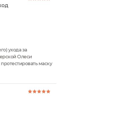
ход
го) ухода за
терской Олеси
 протестировать маску
НАЯ” интенсивного