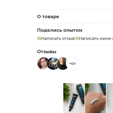
О товаре
Категория:
Маски для волос
Поделись опытом
Задачи:
Написать отзыв
Написать мини 
Питание
Маска для волос “Она иная” подход
Отзывы
уставших от солнечных лучей, фена 
Маска для волос “Она иная” защища
+69
прочность и целостность волос.
Продукт сертифицирован по станда