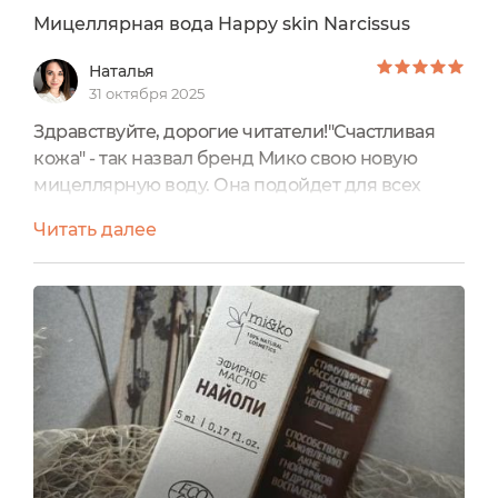
Мицеллярная вода Happy skin Narcissus
Наталья
31 октября 2025
Здравствуйте, дорогие читатели!"Счастливая
кожа" - так назвал бренд Мико свою новую
мицеллярную воду. Она подойдет для всех
типов кожи, включая чувствительную. Хороший
Читать далее
демакияж и регулярный уход, вот что делает
нашу кожу по-настоящему счастливой.Состав
натуральный: https://ecogolik.ru/sostav_kosmetika/res
Экстракт нарцисса - замедляет процесс
старения кожи, удерживает влагу.Экстракт...