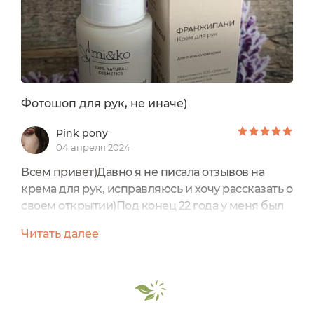
Фотошоп для рук, не иначе)
Pink pony
04 апреля 2024
Всем привет)Давно я не писала отзывов на
крема для рук, исправляюсь и хочу рассказать о
своем открытии)Под конец 22 года у меня был
приступ шопоголизма и я накупила много
Читать далее
косметики, а тут пошла рытья в своей коробке и
нашла этот крем, как раз срок годности
подходил к концу и я побежала скорее им
пользоваться:D Серия "Франжипани" у меня
вызвала интерес с момента её появления, я