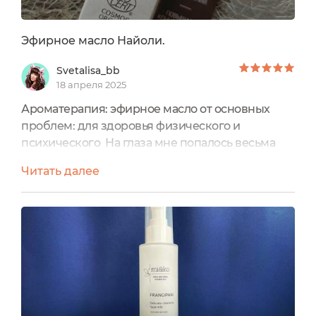
Эфирное масло Найоли.
Svetalisa_bb
18 апреля 2025
Ароматерапия: эфирное масло от основных
проблем: для здоровья физического и
психического На глаза мне попалось весьма
интересное и не то, чтобы распространенное
Читать далее
- эфирное масло найоли от бренда "Miko" и я
решила, что оно мне надо.Особенно учитывая
его обещания - это определённо то, что я
искала. Но давайте сперва рассмотрим само
масло, а потом уже оценим, что оно может. А
собственно что это за масло...