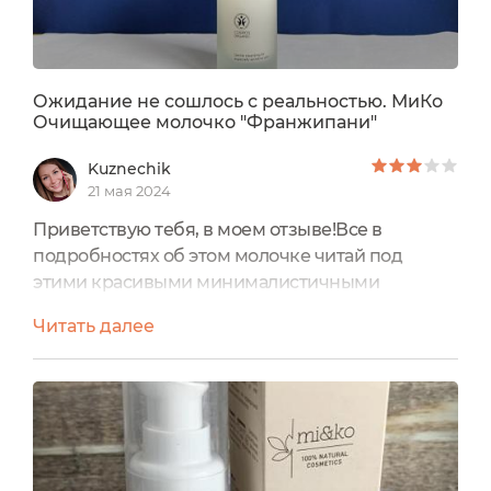
Ожидание не сошлось с реальностью. МиКо
Очищающее молочко "Франжипани"
Kuznechik
21 мая 2024
Приветствую тебя, в моем отзыве!Все в
подробностях об этом молочке читай под
этими красивыми минималистичными
фото)Итак, небольшая предыстория.Я фанатка
Читать далее
очищения лица молочком, кремом, любыми
нежными и деликатными средствами из этого
сегмента.И до сих пор в поисках того, самого
идеального. Поиски меня привели к этому
средству.Почитала обещания производителя,
посмотрела на сертификат COSMOS ORGANIC....