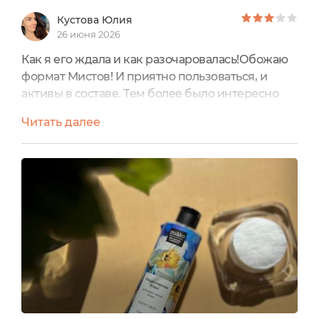
Кустова Юлия
26 июня 2026
Как я его ждала и как разочаровалась!Обожаю
формат Мистов! И приятно пользоваться, и
активы в составе. Тем более было интересно
попробовать продукт от МиКо Мист Relax time в
Читать далее
том числе потому, что он универсален и
подходит для лица, тела и волос. Плюс
милейший стеклянный флакончик меня
покорил!Дождалась. Получила. Опять
дождалась вечера, чтобы распылить на чистую
кожу и расслабиться окончательно …....