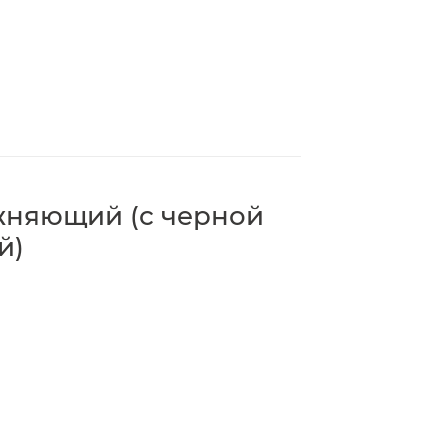
жняющий (с черной
й)