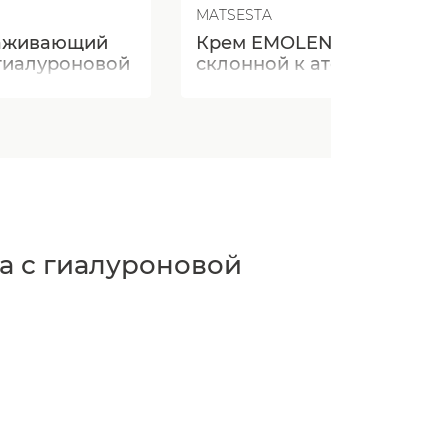
MATSESTA
аживающий
Крем EMOLENT для кожи,
гиалуроновой
склонной к атопическому
дерматиту
 с гиалуроновой