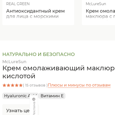
REAL GREEN
McLureSun
Антиоксидантный крем
Крем омол
для лица с морскими
маклюра с 
водорослями
кислотой
НАТУРАЛЬНО И БЕЗОПАСНО
McLureSun
Крем омолаживающий маклюра
кислотой
Плюсы и минусы по отзывам
( 15 отзывов )
Hyaluronic Acid
Витамин Е
Реклама
Узнать цену