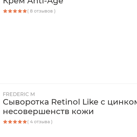
Крем Anti-Age
( 8 отзывов )
FREDERIC M
Сыворотка Retinol Like с цинко
несовершенств кожи
( 4 отзыва )