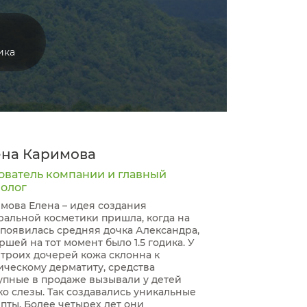
ика
ена Каримова
ователь компании и главный
нолог
мова Елена – идея создания
ральной косметики пришла, когда на
 появилась средняя дочка Александра,
аршей на тот момент было 1.5 годика. У
 троих дочерей кожа склонна к
ическому дерматиту, средства
упные в продаже вызывали у детей
ко слезы. Так создавались уникальные
пты. Более четырех лет они