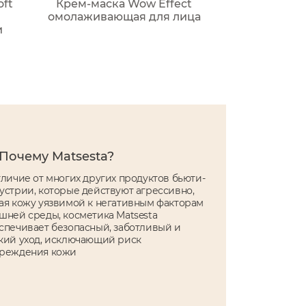
oft
Крем-маска Wow Effect
омолаживающая для лица
и
Почему Matsesta?
тличие от многих других продуктов бьюти-
устрии, которые действуют агрессивно,
ая кожу уязвимой к негативным факторам
шней среды, косметика Matsesta
спечивает безопасный, заботливый и
кий уход, исключающий риск
реждения кожи