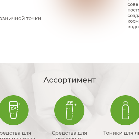
сове
пост
созд
озничной точки
косм
воды
Ассортимент
редства для
Средства для
Тоники для л
ятия макияжа
умывания