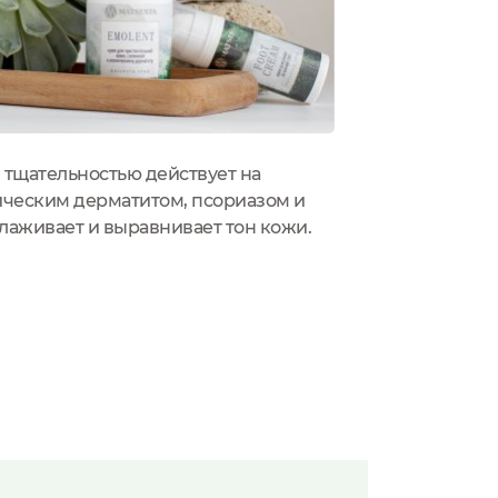
тщательностью действует на
Линия средств
ическим дерматитом, псориазом и
Matrixyl® Syn
олаживает и выравнивает тон кожи.
кожи лица и т
побочных эфф
— кожа возьме
стоит сразу п
работает при