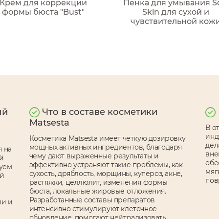
Крем для коррекции
Пенка для умывания S
формы бюста "Bust"
Skin для сухой и
чувствительной кож
ый
Что в составе косметики
Matsesta
В о
инд
Косметика Matsesta имеет четкую дозировку
дел
мощных активных ингредиентов, благодаря
я на
вне
чему дают выраженные результаты и
ой
обе
эффективно устраняют такие проблемы, как
зуем
мяг
сухость, дряблость, морщины, купероз, акне,
ой
пов
растяжки, целлюлит, изменения формы
бюста, локальные жировые отложения.
Разработанные составы препаратов
ии и
интенсивно стимулируют клеточное
обновление, помогают нейтрализовать