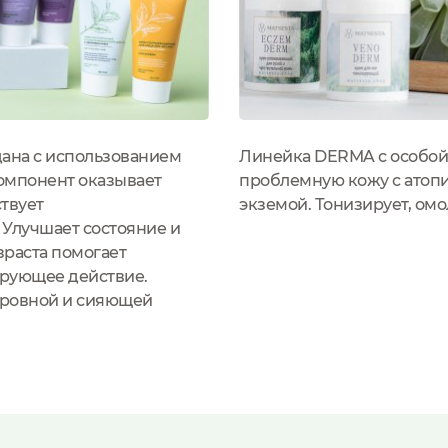
дана с использованием
Линейка DERMA с особой 
компонент оказывает
проблемную кожу с атоп
твует
экземой. Тонизирует, ом
Улучшает состояние и
зраста помогает
ирующее действие.
е ровной и сияющей