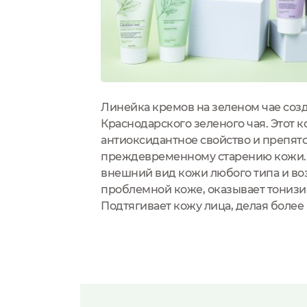
Линейка кремов на зеленом чае соз
инами и
Краснодарского зеленого чая. Этот 
ожу, делая ее
антиоксидантное свойство и препятс
олученный из
преждевременному старению кожи. 
ного барьера,
внешний вид кожи любого типа и во
анс
проблемной коже, оказывает тониз
Подтягивает кожу лица, делая боле
 от Matsesta