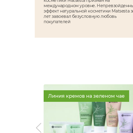
косметики Matsesta признан на
международном уровне. Непревзойденн
эффект натуральной косметики Matsesta з
лет завоевал безусловную любовь
покупателей
Линия кремов на зеленом чае