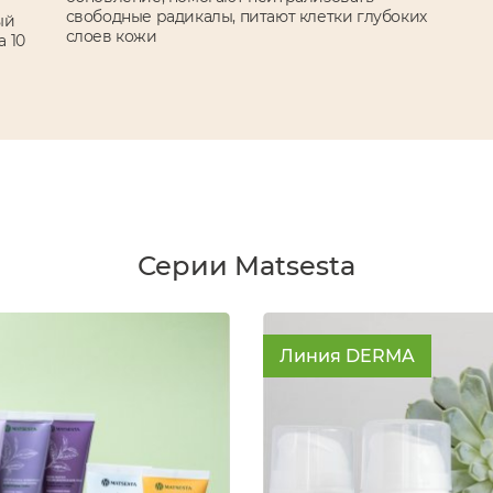
свободные радикалы, питают клетки глубоких
ый
слоев кожи
а 10
Серии Matsesta
Линия DERMA