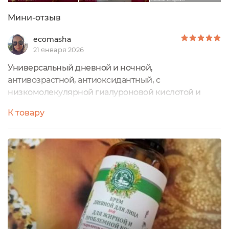
Мини-отзыв
ecomasha
21 января 2026
Универсальный дневной и ночной,
антивозрастной, антиоксидантный, с
низкомолекулярной гиалуроновой кислотой и
купажом трав, а также легкими маслами,
К товару
натуральный крем лифтинг № 18 предназначен для
ежедневного ухода за лицом. У средства
великолепный облепиховый аромат. Очень
понравилось, что крем дозируется небольшими
дозами благодаря особому дозатору, который
выдает тонкую струю крема. Подходит как для
лица, так и вокруг глаз. Состав полностью проверен
и одобрен. Экономичный благодаря насыщенной
текстуре. При этом впитывающие свойства
прекрасны. Жирности не оставляет. Рекомендую!