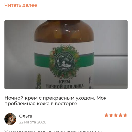
увлажнении. Почему использую ночной вариант
Читать далее
крема не каждый день? Причина в том, что я
люблю ложиться спать с полностью очищенной
кожей, чтобы на ней ничего не ощущалось, а
ночные крема. как правило, имеют достаточно
плотную текстуру и ощущаются на коже. Но я...
Ночной крем с прекрасным уходом. Моя
проблемная кожа в восторге
Ольга
22 марта 2026