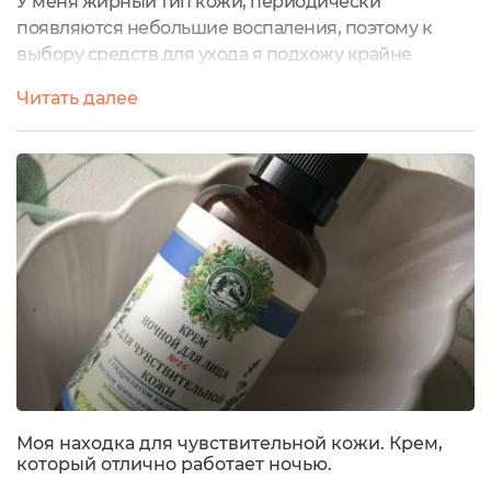
У меня жирный тип кожи, периодически
появляются небольшие воспаления, поэтому к
выбору средств для ухода я подхожу крайне
внимательно и щепетильно. Отдаю предпочтение
Читать далее
преимущественно продуктам с натуральным
составом и несомненным фаворитом для меня, вот
уже несколько лет, является косметика
российского бренда "Дары природы". В основе
средств от бренда "Дары природы" исключительно
натуральные компоненты,...
Моя находка для чувствительной кожи. Крем,
который отлично работает ночью.