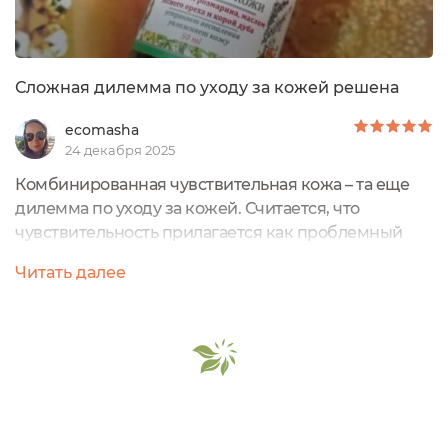
Увлажняет и питает кожу надолго, защищает от
непогоды, обветриваний.
Сложная дилемма по уходу за кожей решена
ecomasha
24 декабря 2025
Комбинированная чувствительная кожа – та еще
дилемма по уходу за кожей. Считается, что
чувствительность прилагается как проблемный
довесок к сухой коже. Поэтому часто можно
Читать далее
увидеть в описании средств «подходит для сухой и
чувствительной кожи». Но это далеко не всегда так.
У меня, например, сухая кожа только на щеках. А в
т-зоне она жирная, с широкими порами, со
свойственными жирной коже прыщиками....