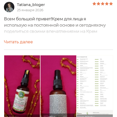
Tatiana_bloger
25 января 2026
Всем большой привет!Крем для лица я
использую на постоянной основе и сегодняхочу
поделиться своими впечатлениями на Крем
ночной для лица 16 для чувствительной кожи с
Читать далее
гидролатом календулы, маслом шиповника и
чередой от бренда Дыры Природы. Крем
находится во флаконе,на котором имеетсявся
необходимая информация.Состав:Вода, гидролат
ромашки, глицерин растительный, масло сладкого
миндаля, масло рисовых...