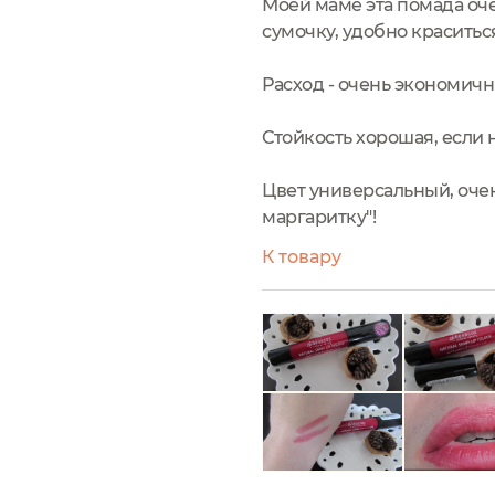
Моей маме эта помада оче
сумочку, удобно краситься
Расход - очень экономичны
Стойкость хорошая, если н
Цвет универсальный, очен
маргаритку"!
К товару