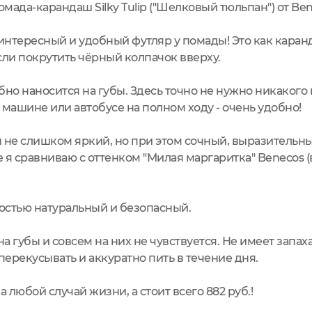
мада-карандаш Silky Tulip ("Шелковый тюльпан") от Ben
нтересный и удобный футляр у помады! Это как каранда
сли покрутить чёрный колпачок вверху.
бно наносится на губы. Здесь точно не нужно никакого
 машине или автобусе на полном ходу - очень удобно!
 не слишком яркий, но при этом сочный, выразительны
 я сравниваю с оттенком "Милая маргаритка" Benecos (
ностью натуральный и безопасный.
а губы и совсем на них не чувствуется. Не имеет запах
перекусывать и аккуратно пить в течение дня.
 любой случай жизни, а стоит всего 882 руб.!