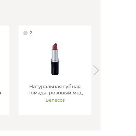
2
1
Натуральная губная
Натураль
а
помада, розовый мед
помада, 
Benecos
Ben