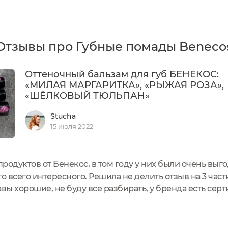
Отзывы про Губные помады Beneco
Оттеночный бальзам для губ БЕНЕКОС:
«МИЛАЯ МАРГАРИТКА», «РЫЖАЯ РОЗА»,
«ШЁЛКОВЫЙ ТЮЛЬПАН»
Stucha
15 июля 2022
родуктов от Бенекос, в том году у них были очень выг
о всего интересного. Решила не делить отзыв на 3 части
вы хорошие, не буду все разбирать, у бренда есть серт
ы вполне могут побороться за звание помад, они доста