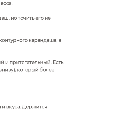
ecos!
ш, но точить его не
 контурного карандаша, а
й и притягательный. Есть
внизу), который более
а и вкуса. Держится