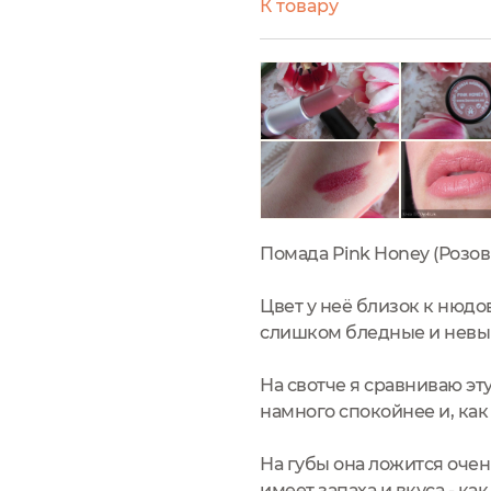
К товару
Помада Pink Honey (Розов
Цвет у неё близок к нюдов
слишком бледные и невы
На свотче я сравниваю эту
намного спокойнее и, как
На губы она ложится очен
имеет запаха и вкуса - ка