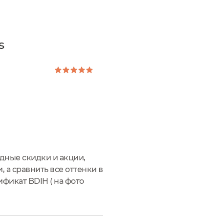
s
одные скидки и акции,
, а сравнить все оттенки в
ификат BDIH ( на фото
точно плотного и