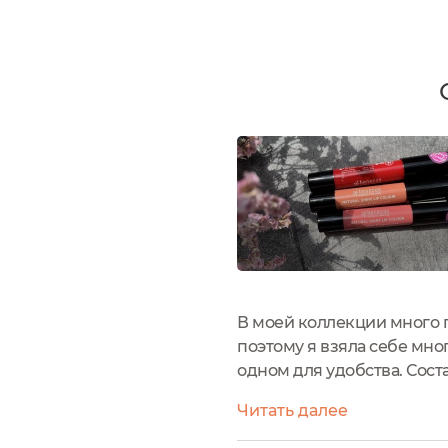
В моей коллекции много п
поэтому я взяла себе мног
одном для удобства. Соста
состав тюльпана) Бальзам
Читать далее
насыщенного...