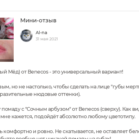
Мини-отзыв
Al-na
31 мая 2021
ый Мёд) от Benecos - это универсальный вариант!
ым, но не настолько, чтобы сделать на лице "губы мерт
разительные нюдовые оттенки).
 помаду с "Сочным арбузом" от Benecos (сверху). Как в
 мне кажется, подойдёт абсолютно любому цветотипу.
ь комфортно и ровно. Не скатывается, не оставляет бел
к будто вообще нет никакой помады на губах!