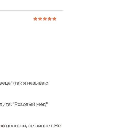
веца" (так я называю
идите, "Розовый мёд"
ой полоски, не липнет. Не