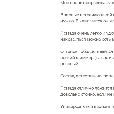
Мне очень понравилась по
Впервые встречаю такой и
нужно. Выдвигается он, е
Помада очень легко и удо
накраситься можно хоть в
Оттенок - обалденный! Он
лёгкий шиммер (на свотче
розовый).
Состав, естественно, пол
Помада отлично ложится н
довольно стойко, если не 
Универсальный вариант на