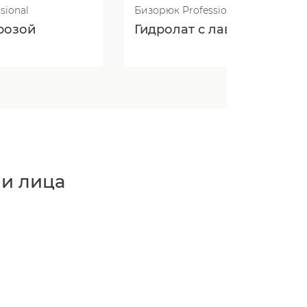
sional
Бизорюк Professional
 розой
Гидролат с лавандой
 и лица