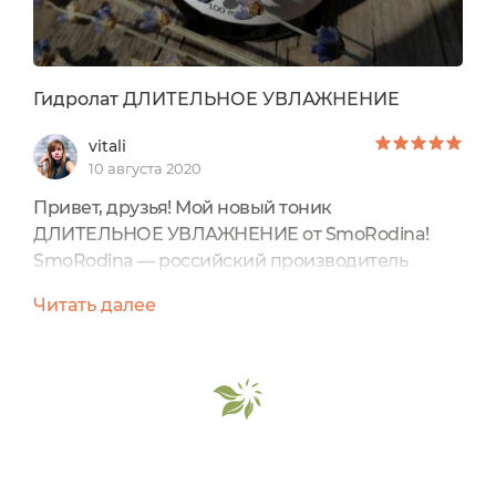
Гидролат ДЛИТЕЛЬНОЕ УВЛАЖНЕНИЕ
vitali
10 августа 2020
Привет, друзья! Мой новый тоник
ДЛИТЕЛЬНОЕ УВЛАЖНЕНИЕ от SmoRodina!
SmoRodina — российский производитель
натуральной косметики европейского
Читать далее
качества! SmoRodina - это натуральная
косметика Южного Урала! Присутствует такая
точка зрения, что экзотическая косметика - это,
конечно, интересно и что-то новенькое для
кожи, но наилучшим образом для каждого из
нас, для здоровья и красоты подходят
растения...