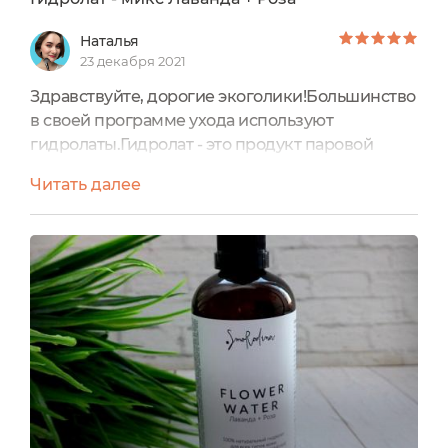
Наталья
23 декабря 2021
Здравствуйте, дорогие экоголики!Большинство
в своей программе ухода используют
гидролаты.Гидролат - это продукт паровой
дистилляции, получаемый при производстве
Читать далее
эфирных масел.У разных производителей
встречала только моногидролаты, т е «гидролат
ромашки», например.Поэтому, когда увидела у
российского производителя SmoRodina
гидролат - микс, была приятно
удивлена)Средство находится в затемненном
стеклянном...