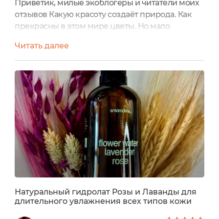
Приветик, милые экоблогеры и читатели моих
отзывов Какую красоту создаёт природа. Как
прекрасны в этом мире цветы. Но мало
любоваться этими прекрасными творениями,
Читать далее
их красоту можно направить на улучшение
своей красоты, стать столь же прекрасными.
Цветы также несут в себе огромную силу,
пользу, уникальные природные свойства. И как
получить этот чистый природный мощнейший
заряд нереальной пользы? Конечно...
Натуральный гидролат Розы и Лаванды для
длительного увлажнения всех типов кожи