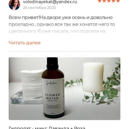
volodinayekat@yandex.ru
25 сентября 2025
Всем привет!На дворе уже осень и довольно
прохладно , однако все так же хочется чего то
цветочного. Я уже писала , что подсела на
гидролаты очень основательно и постоянно
Читать далее
пробую что-то новое. Что такое гидролат, думаю
все знают. Гидролат – это настоящий
природный эликсир красоты, является
натуральным по определению. Это цветочная
или флоральная вода, продукт паровой
дистилляции цветов и листьев растений....
Гидролат - микс Лаванда + Роза