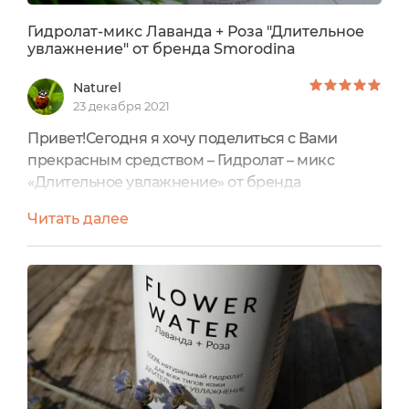
Гидролат-микс Лаванда + Роза "Длительное
увлажнение" от бренда Smorodina
Naturel
23 декабря 2021
Привет!Сегодня я хочу поделиться с Вами
прекрасным средством – Гидролат – микс
«Длительное увлажнение» от бренда
Smorodina.Упаковкой служит довольно
Читать далее
качественный флакон из темного стекла с
приятным взгляду и узнаваемом дизайне.
Объем – 100 мл.Круговая этикетка содержит
исчерпывающую потребительскую
информацию.Срок годности – 1 год с даты
изготовления.Производитель рекомендует
использовать микс для...