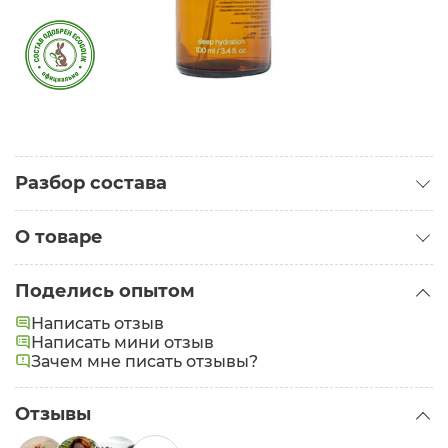
Разбор состава
О товаре
Категория:
Гидролаты
Поделись опытом
Состав:
Rosa Gallica Flower Water (гидролат розы),
Написать отзыв
Lavandula Angustifolia Flower Water (гидролат
Написать мини отзыв
лаванды), Dehydroacetic Acid (and) Benzyl Alcohol
Зачем мне писать отзывы?
(and) Water*.
Отзывы