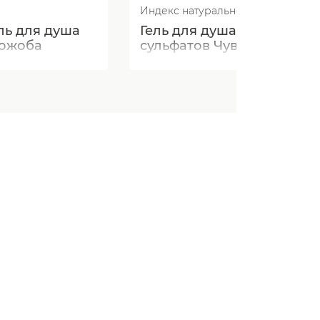
Индекс натуральности
ль для душа
Гель для душа без
жожоба
сульфатов Чувственный
манго