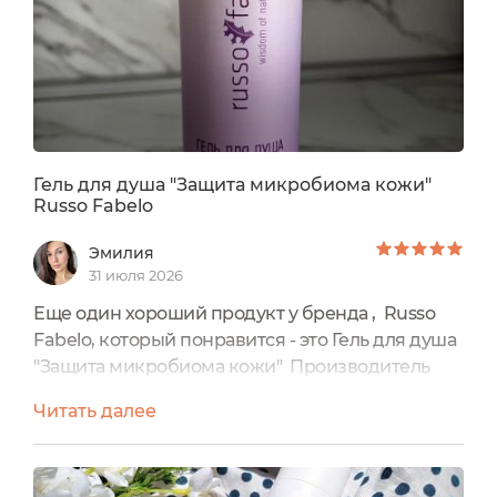
минималистичная...
Гель для душа "Защита микробиома кожи"
Russo Fabelo
Эмилия
31 июля 2026
Еще один хороший продукт у бренда , Russo
Fabelo, который понравится - это Гель для душа
"Защита микробиома кожи" Производитель
заявляет, что гель восстанавливает микробион
Читать далее
кожи , подходит для чувствительной и
проблемной кожи У него удобная крышка
флип-топ стоимость 1220₽Не тестируется на