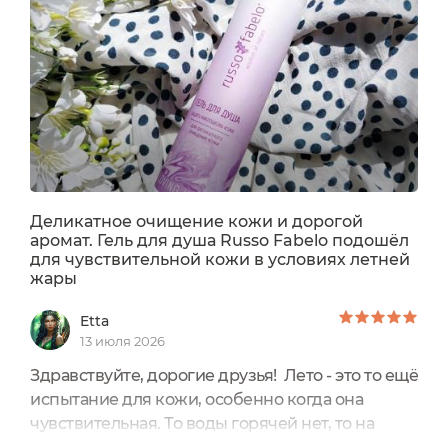
животных Объем 250 мл Прошел проверку
состава на портале Экоголик Гель средней
густоты , имеет приятный...
Деликатное очищение кожи и дорогой
аромат. Гель для душа Russo Fabelo подошёл
для чувствительной кожи в условиях летней
жары
Etta
13 июля 2026
Здравствуйте, дорогие друзья! Лето - это то ещё
испытание для кожи, особенно когда она
чувствительная. То воды горячей нет, то на
улице стоит такая жара, что выходя из душа уже