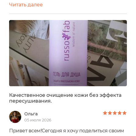
Читать далее
вспотеть умудряешься, то длительные
прогулки по городу превращают твоё тело в
соленый пирог из лосьон для тела, СПФ, пота,
налипшей пыли и смога. И именно летом из-за
всего этого я себя психологически не
комфортно чувствую,...
Качественное очищение кожи без эффекта
пересушивания.
Ольга
05 июля 2026
Привет всем!Сегодня я хочу поделиться своим