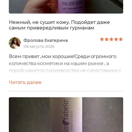
Нежный, не сушит кожу. Подойдет даже
самым привередливым гурманам
Фролова Екатерина
08 августа 2026
Всем привет ,мои хорошие!Среди огромного
количества косметики на нашем рынке , а
порой кажется производство не сопоставимо с
потреблением становится все сложнее и
Читать далее
сложнее найти продукт,который бы отвечал не
только условиям безопасности , но отвечал бы
моим пожеланиям. В моем ассортименте есть
огромное количество гелей для душа с самыми
яркими отдушками , от ярких фруктовых до
брутальных и восточных....