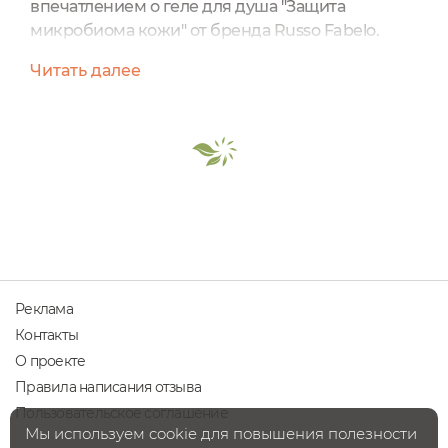
впечатлением о геле для душа "Защита
микробиома кожи" от бренда Russo Fabelo.
Уходовый продукт находится в вытянутом
Читать далее
пластиковом флакончике.Мне очень
понравился дизайн и подбор цветовой
гаммы.На обратной стороне упаковки
находится текст со всей необходимой
информацией о средстве.Благодаря
специальной насадке, флакон удобно
открывать и закрывать.Нужно всего...
Реклама
Контакты
О проекте
Правила написания отзыва
Пользовательское соглашение
Мы используем cookie для повышения полезности