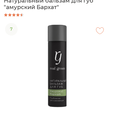
Натуральный бальзам для губ
"амурский Бархат"
7