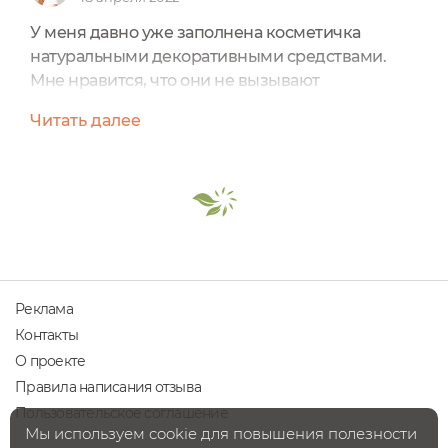
У меня давно уже заполнена косметичка
натуральными декоративными средствами.
Мне нравится, что они не вызывают
раздражения, аллергии, имеют чистые
Читать далее
составы.Единственный нюанс, который отмечу
сразу - у Zuii Organic очень интересный
ассортимент, но и цены на порядок выше из-за
того, что везут все товары из Австралии. У меня
сейчас 6 товаров от них - 3 оттенка теней, две
помады и карандаш для губ, раньше...
Реклама
Контакты
О проекте
Правила написания отзыва
Пользовательское соглашение
Мы используем cookie для повышения полезности