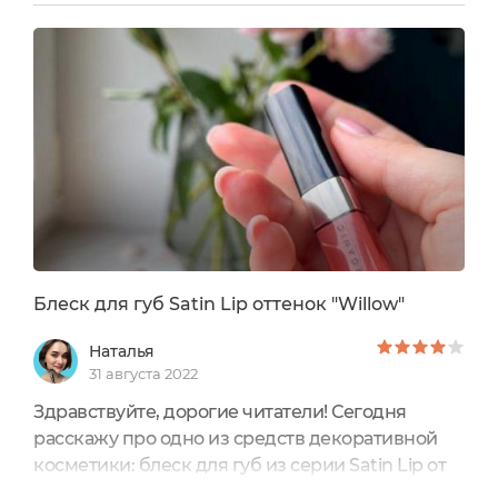
косметике, о которой я частенько рассказывала
в запрещенной сети, от которой пришлось
отказаться, а вот у нас на портале руки редко
доходили именно до декоративки В прошлом
году поактивнее писала о своих...
Блеск для губ Satin Lip оттенок "Willow"
Наталья
31 августа 2022
Здравствуйте, дорогие читатели! Сегодня
расскажу про одно из средств декоративной
косметики: блеск для губ из серии Satin Lip от
бренда Zuii Organic.Мне очень нравится