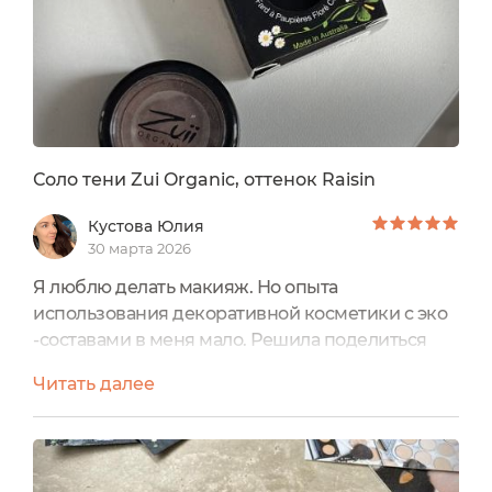
Соло тени Zui Organic, оттенок Raisin
Кустова Юлия
30 марта 2026
Я люблю делать макияж. Но опыта
использования декоративной косметики с эко
-составами в меня мало. Решила поделиться
тем немногим, что знаю и использовала с
Читать далее
удовольствием.Тени-однушки австралийского
бренда Zui Organic в оттенке Raisin.Вообще
бренд мне знаком по трем видам теней-
однушек, румянам (о них писала здесь отзыв