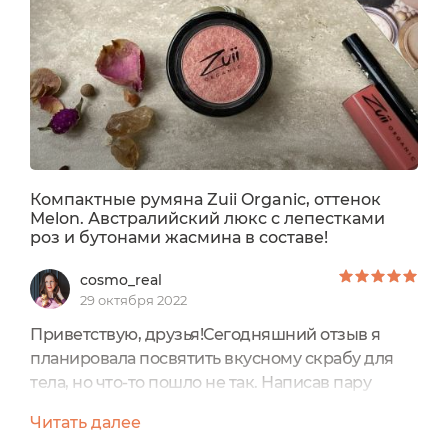
давненько) и средствам для губ. Все
понравилось. Все произвело хорошее
впечатление....
Компактные румяна Zuii Organic, оттенок
Melon. Австралийский люкс с лепестками
роз и бутонами жасмина в составе!
cosmo_real
29 октября 2022
Приветствую, друзья!Сегодняшний отзыв я
планировала посвятить вкусному скрабу для
тела, но что-то пошло не так. Написав пару
предложений, поняла, что безумно
Читать далее
соскучилась по отзывам о декоративной