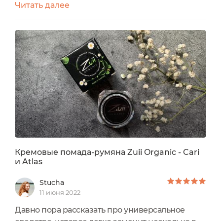
Читать далее
упаковка - лаконичная, ничего лишнего.
Красивый прозрачный тюбик, через который
виден цвет. Объём: 6.8млОттенок: WillowГоден:
12м после вскрытияПроизведено: в
АвстралииСертификаты: BDIH Cosmos organic,
следовательно данный блеск Not...
Кремовые помада-румяна Zuii Organic - Cari
и Atlas
Stucha
11 июня 2022
Давно пора рассказать про универсальное