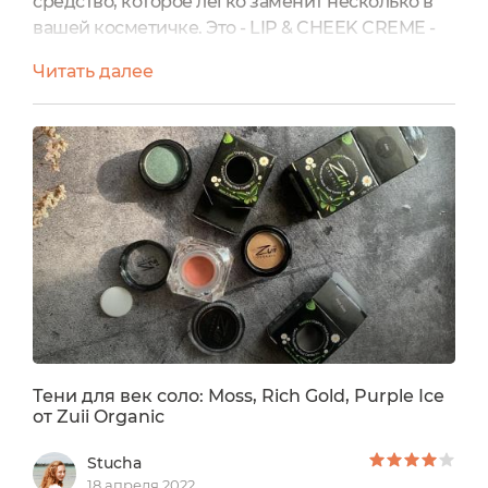
средство, которое легко заменит несколько в
вашей косметичке. Это - LIP & CHEEK CREME -
кремовая помада-румяна. У меня есть 2
Читать далее
помады в оттенке "Cari" и "Atlas" В первую
очередь подкупает шикарное оформление
баночек - они упакованы в картонные
коробочки, а внутри красивая многогранная
пластиковая упаковка с круглой крышечкой.
Мне очень нравится .У данного...
Тени для век соло: Moss, Rich Gold, Purple Ice
от Zuii Organic
Stucha
18 апреля 2022