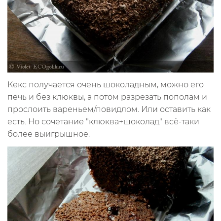
Кекс получается очень шоколадным, можно его
печь и без клюквы, а потом разрезать пополам и
прослоить вареньем/повидлом. Или оставить как
есть. Но сочетание "клюква+шоколад" всё-таки
более выигрышное.