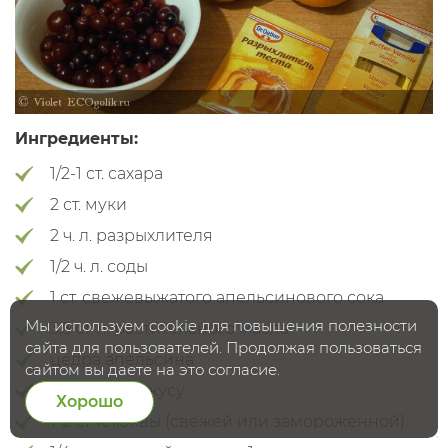
Ингредиенты:
1/2-1 ст. сахара
2 ст. муки
2 ч. л. разрыхлителя
1/2 ч. л. соды
1 ст. свежевыжатого апельсинового сока
Мы используем cookie для повышения полезности
3,5 ст. л. растительного масла
сайта для пользователей. Продолжая пользоваться
цедра апельсина
сайтом вы даете на это согласие.
ваниль по вкусу
Хорошо
1-2 ст. клюквы (свежей или замороженной)