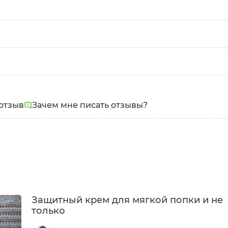
дролат зеленого чая, оксид цинка, каприлик/каприк
отзыв
Зачем мне писать отзывы?
масло ши, лецитин (растительный), цетеарил оливат*,
 витамин Е, бисаболол, бензиловый спирт**, бензоат н
Защитный крем для мягкой попки и не
только