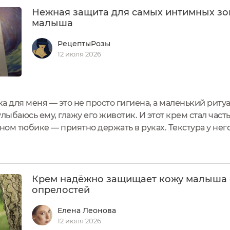
Нежная защита для самых интимных зо
малыша
РецептыРозы
12 июля 2026
 для меня — это не просто гигиена, а маленький ритуа
лыбаюсь ему, глажу его животик. И этот крем стал час
ом тюбике — приятно держать в руках. Текстура у него
 на палец и мягкими движениями наношу на чистую ко
ез усилий. Он не жирный,...
Крем надёжно защищает кожу малыша 
опрелостей
Елена Леонова
12 июля 2026