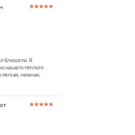
н
л близости. Я
тью нашего тёплого
 лёгкая, нежная,
жу. Крем
от