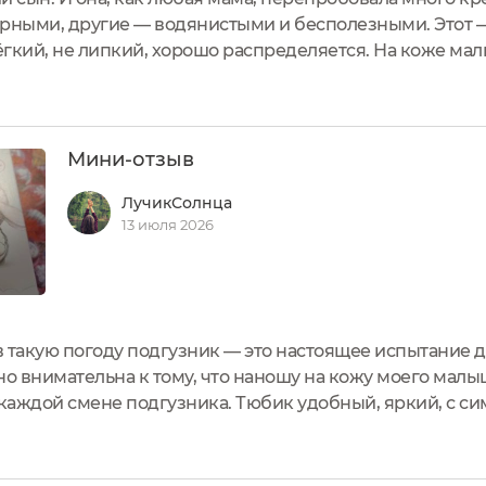
ными, другие — водянистыми и бесполезными. Этот —
лёгкий, не липкий, хорошо распределяется. На коже м
тывается быстро, не размазывается по пелёнкам. Состав
Мини-отзыв
ЛучикСолнца
13 июля 2026
 в такую погоду подгузник — это настоящее испытание 
но внимательна к тому, что наношу на кожу моего малы
каждой смене подгузника. Тюбик удобный, яркий, с с
аска, которую я сохранила для старшего: он любит так
тся...