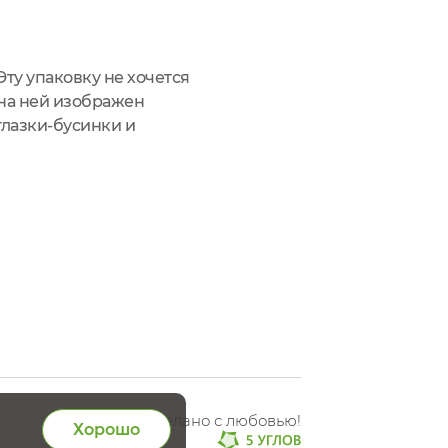
Эту упаковку не хочется
 на ней изображен
глазки-бусинки и
аскраска - весь
Сделано с любовью!
Хорошо