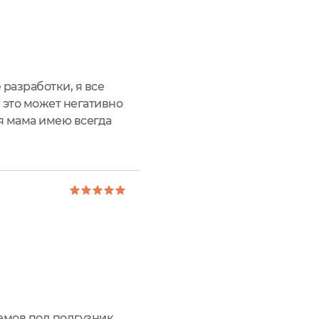
разработки, я все
 это может негативно
ая мама имею всегда
ой крем от российского
емов под подгузник.