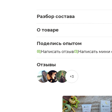
Разбор состава
О товаре
Категория:
Детские кремы
Поделись опытом
Состав:
природная вода Мацеста, ги
Написать отзыв
Написать мини 
растительный, изопропилпальмитат, 
сульфат магния, экстракт календулы,
парфюмерная композиция.
Отзывы
+3