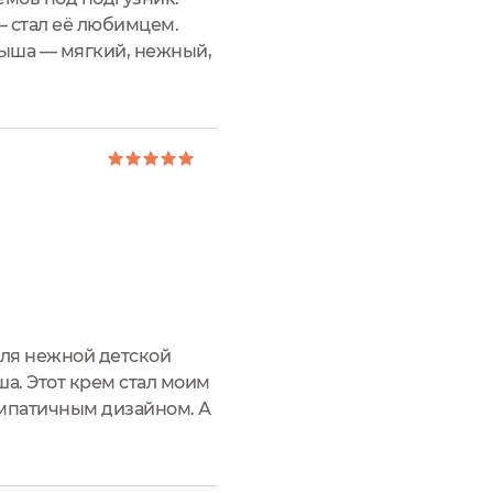
 стал её любимцем.
алыша — мягкий, нежный,
 — оксид цинка, алоэ,
для нежной детской
ша. Этот крем стал моим
импатичным дизайном. А
ие мелочи. Сам крем —