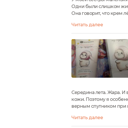
Одни были слишком жир
Она говорит, что крем 
без жирных следов. Впи
Читать далее
календула, масло ши....
Середина лета. Жара. И
кожи. Поэтому я особен
верным спутником при 
внутри коробки — раскр
Читать далее
нежный, тающий. Наноси