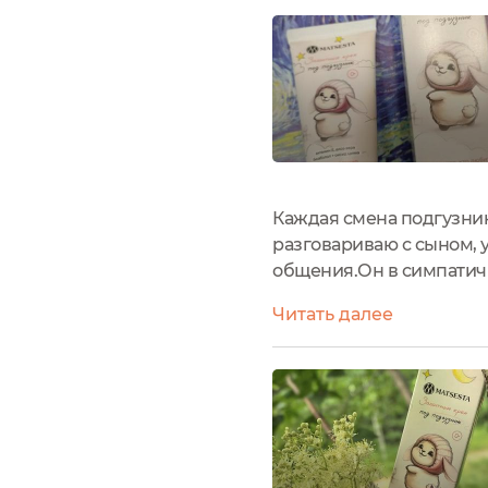
Каждая смена подгузника
разговариваю с сыном, у
общения.Он в симпатичн
тающая. Я беру немного
Читать далее
распределяется легко, б