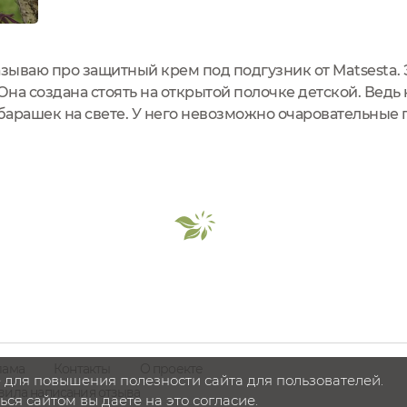
азываю про защитный крем под подгузник от Matsesta. 
Она создана стоять на открытой полочке детской. Ведь
арашек на свете. У него невозможно очаровательные 
тки, смешно торчащие в стороны. Внутри коробочки р
бъем...
лама
Контакты
О проекте
 для повышения полезности сайта для пользователей.
вила написания отзыва
ся сайтом вы даете на это согласие.