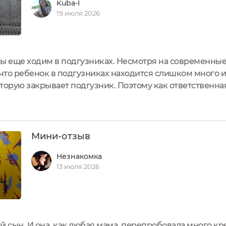
Kuba-I
19 июля 2026
ы еще ходим в подгузниках. Несмотря на современные 
 что ребенок в подгузниках находится слишком много и
которую закрывает подгузник. Поэтому как ответственн
, конечно, мне очень интересно было попробовать так
метики...
Мини-отзыв
Незнакомка
13 июля 2026
й сын. И она, как любая мама, перепробовала много кр