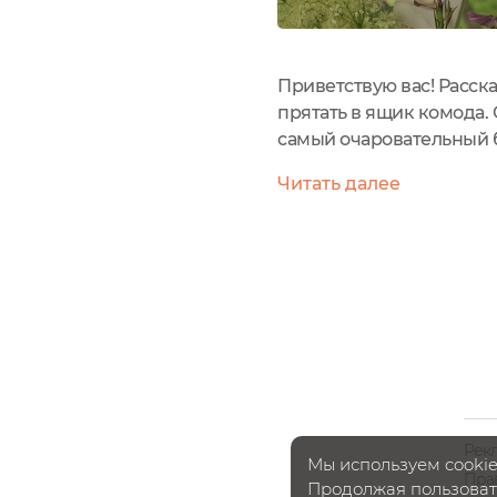
Приветствую вас! Расск
прятать в ящик комода. 
самый очаровательный б
хорошенькие ушки-лепес
Читать далее
оригинальная подача. О
Рек
Мы используем cookie
Пра
Продолжая пользовать