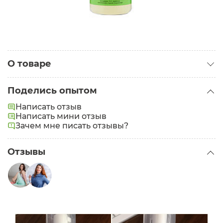
О товаре
Категория:
Средства для снятия макияжа
Поделись опытом
Задачи:
Увлажнение
Написать отзыв
Написать мини отзыв
Зачем мне писать отзывы?
Отзывы