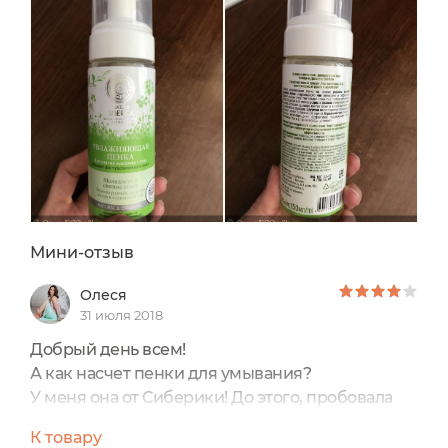
Мини-отзыв
Олеся
31 июля 2018
Добрый день всем!
А как насчет пенки для умывания?
У меня она от Сиберики! До этого, пробовала
другие варианты этой марки, но там составы
К товару
были по-хуже. Про эту пенку могу сказать, что