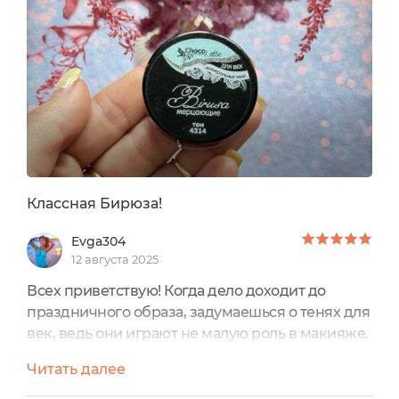
Классная Бирюза!
Evga304
12 августа 2025
Всех приветствую! Когда дело доходит до
праздничного образа, задумаешься о тенях для
век, ведь они играют не малую роль в макияже.
Взяла за основу Тени минеральные для век тон
Читать далее
4314 Birusa мерцающиеот ChocoLatte.
Мерцающие тени нежного бирюзового оттенка