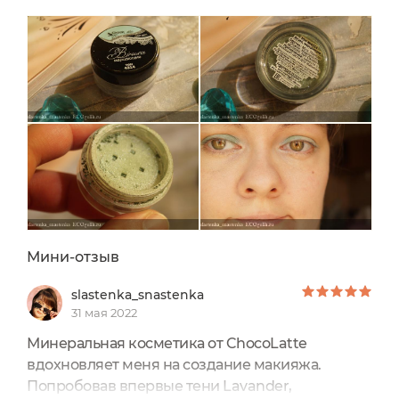
обладают лёгкой и шелковистой структурой,
создавая стойкий и эффектный макияж.У
бренда я еще не брала тени, но надо же
попробовать. Располагаются...
Мини-отзыв
slastenka_snastenka
31 мая 2022
Минеральная косметика от ChocoLatte
вдохновляет меня на создание макияжа.
Попробовав впервые тени Lavander,