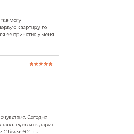
 где могу
ервую квартиру, то
ля ее принятия у меня
 про свою последнюю
мочувствия. Сегодня
сталость, но и подарит
.Объем: 600 г. -