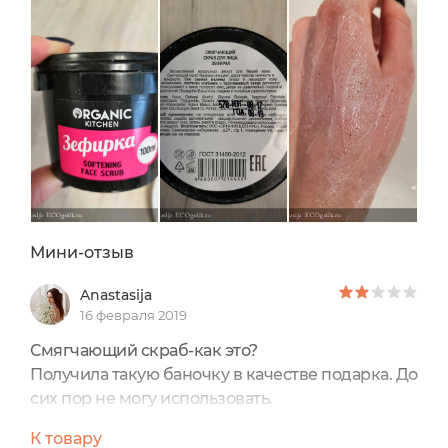
Мини-отзыв
Anastasija
16 февраля 2019
Смягчающий скраб-как это?
Получила такую баночку в качестве подарка. До
сих пор не могу использовать.
Пахнет, действительно, как зефир, но запах
К товару
точно синтетический. Консистенция приятная,